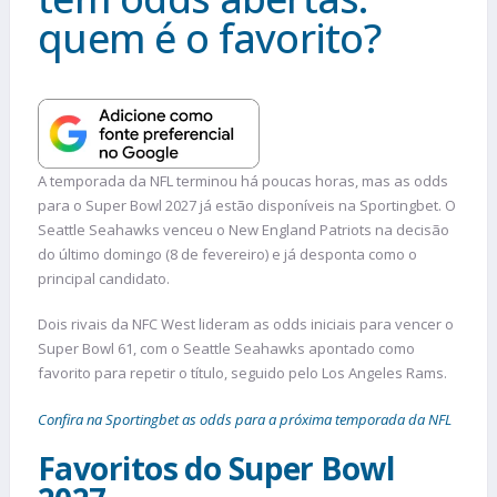
quem é o favorito?
A temporada da NFL terminou há poucas horas, mas as odds
para o Super Bowl 2027 já estão disponíveis na Sportingbet. O
Seattle Seahawks venceu o New England Patriots na decisão
do último domingo (8 de fevereiro) e já desponta como o
principal candidato.
Dois rivais da NFC West lideram as odds iniciais para vencer o
Super Bowl 61, com o Seattle Seahawks apontado como
favorito para repetir o título, seguido pelo Los Angeles Rams.
Confira na Sportingbet as odds para a próxima temporada da NFL
Favoritos do Super Bowl