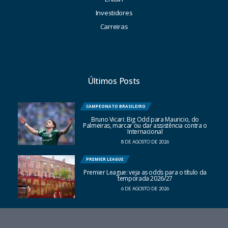
Investidores
Carreiras
Últimos Posts
CAMPEONATO BRASILEIRO
Bruno Vicari: Big Odd para Mauricio, do
Palmeiras, marcar ou dar assistência contra o
Internacional
8 DE AGOSTO DE 2026
PREMIER LEAGUE
Premier League: veja as odds para o título da
temporada 2026/27
6 DE AGOSTO DE 2026