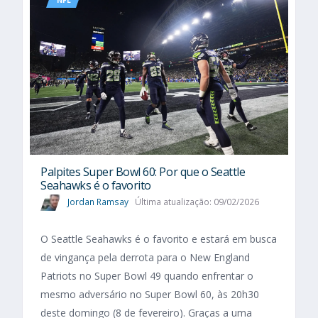
NFL
Palpites Super Bowl 60: Por que o Seattle
Seahawks é o favorito
Jordan Ramsay
Última atualização: 09/02/2026
O Seattle Seahawks é o favorito e estará em busca
de vingança pela derrota para o New England
Patriots no Super Bowl 49 quando enfrentar o
mesmo adversário no Super Bowl 60, às 20h30
deste domingo (8 de fevereiro). Graças a uma