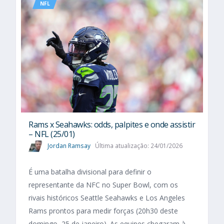
NFL
Rams x Seahawks: odds, palpites e onde assistir
– NFL (25/01)
Jordan Ramsay
Última atualização: 24/01/2026
É uma batalha divisional para definir o
representante da NFC no Super Bowl, com os
rivais históricos Seattle Seahawks e Los Angeles
Rams prontos para medir forças (20h30 deste
domingo, 25 de janeiro). As equipes chegaram à