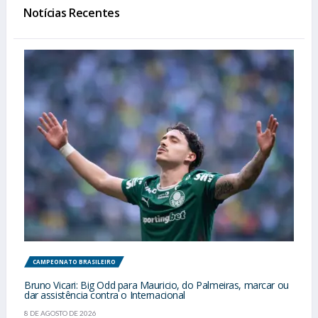
Notícias Recentes
CAMPEONATO BRASILEIRO
Bruno Vicari: Big Odd para Mauricio, do Palmeiras, marcar ou
dar assistência contra o Internacional
8 DE AGOSTO DE 2026