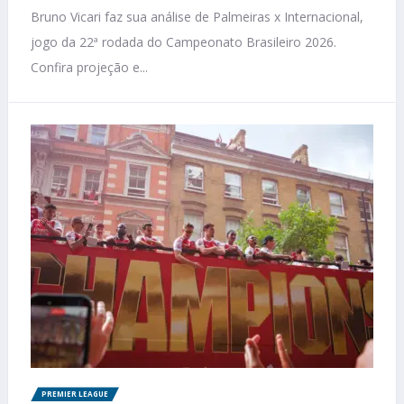
Bruno Vicari faz sua análise de Palmeiras x Internacional,
jogo da 22ª rodada do Campeonato Brasileiro 2026.
Confira projeção e...
PREMIER LEAGUE