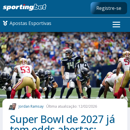
Registre-se
Apostas Esportivas
CONMEBOL LIBERTADORES
FUTEBOL NACIONAL
FUTEBOL INTERNACIONAL
COMO APOSTAR
Jordan Ramsay
Última atualização: 12/02/2026
MAIS ESPORTES
Super Bowl de 2027 já
tem odds abertas: