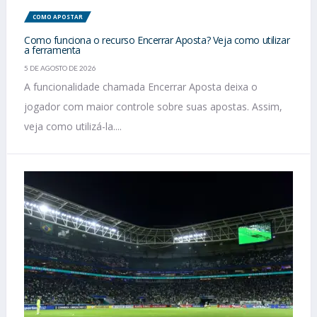
COMO APOSTAR
Como funciona o recurso Encerrar Aposta? Veja como utilizar
a ferramenta
5 DE AGOSTO DE 2026
A funcionalidade chamada Encerrar Aposta deixa o
jogador com maior controle sobre suas apostas. Assim,
veja como utilizá-la....