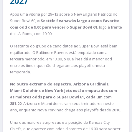
2027
Após uma vitória por 29–13 sobre o New England Patriots no
Super Bowl 60,
o Seattle Seahawks largou como favorito
com odd de 9.00 para vencer o Super Bowl 61
, logo à frente
do L.A. Rams, com 10.00.
O restante do grupo de candidatos ao Super Bowl está bem
equilibrado. O Baltimore Ravens está empatado com a
terceira menor odd, em 13.00, o que lhes dá a menor odd
entre os times que não chegaram aos playoffs nesta
temporada.
No outro extremo do espectro, Arizona Cardinals,
Miami Dolphins e New York Jets estão empatados com
as maiores odds para o Super Bowl 61, cada um com
251.00
. Arizona e Miami demitiram seus treinadores neste
ano, enquanto Nova York não chega aos playoffs desde 2010.
Uma das maiores surpresas é a posição do Kansas City
Chiefs, que aparece com odds distantes de 16.00 para vencer