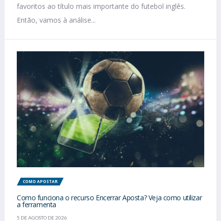
favoritos ao título mais importante do futebol inglês.
Então, vamos à análise...
COMO APOSTAR
Como funciona o recurso Encerrar Aposta? Veja como utilizar
a ferramenta
5 DE AGOSTO DE 2026