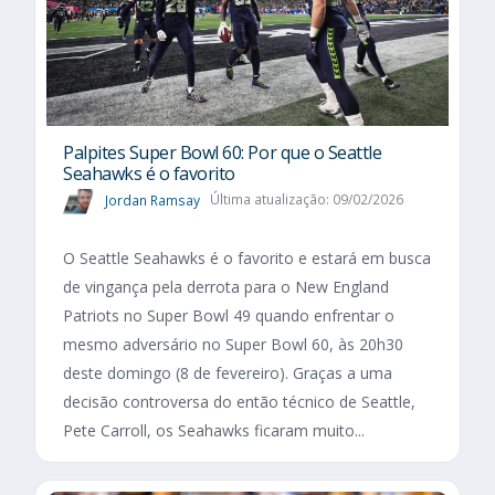
Palpites Super Bowl 60: Por que o Seattle
Seahawks é o favorito
Jordan Ramsay
Última atualização: 09/02/2026
O Seattle Seahawks é o favorito e estará em busca
de vingança pela derrota para o New England
Patriots no Super Bowl 49 quando enfrentar o
mesmo adversário no Super Bowl 60, às 20h30
deste domingo (8 de fevereiro). Graças a uma
decisão controversa do então técnico de Seattle,
Pete Carroll, os Seahawks ficaram muito...