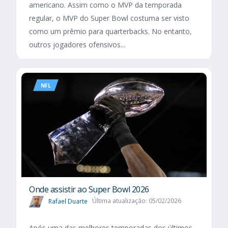
americano. Assim como o MVP da temporada
regular, o MVP do Super Bowl costuma ser visto
como um prêmio para quarterbacks. No entanto,
outros jogadores ofensivos...
NFL
Onde assistir ao Super Bowl 2026
Rafael Duarte
Última atualização: 05/02/2026
Após uma das melhores temporadas dos últimos