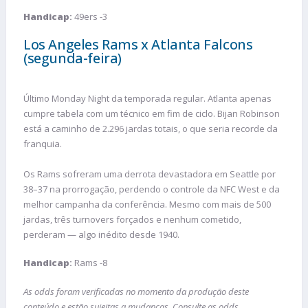
Handicap
:
49ers -3
Los Angeles Rams x Atlanta Falcons
(segunda-feira)
Último Monday Night da temporada regular. Atlanta apenas
cumpre tabela com um técnico em fim de ciclo. Bijan Robinson
está a caminho de 2.296 jardas totais, o que seria recorde da
franquia.
Os Rams sofreram uma derrota devastadora em Seattle por
38–37 na prorrogação, perdendo o controle da NFC West e da
melhor campanha da conferência. Mesmo com mais de 500
jardas, três turnovers forçados e nenhum cometido,
perderam — algo inédito desde 1940.
Handicap
:
Rams -8
As odds foram verificadas no momento da produção deste
conteúdo e estão sujeitas a mudanças. Consulte as odds