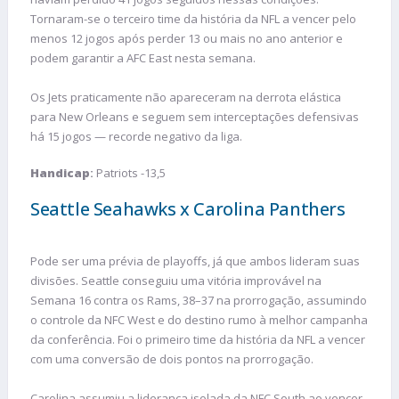
Tornaram-se o terceiro time da história da NFL a vencer pelo
menos 12 jogos após perder 13 ou mais no ano anterior e
podem garantir a AFC East nesta semana.
Os Jets praticamente não apareceram na derrota elástica
para New Orleans e seguem sem interceptações defensivas
há 15 jogos — recorde negativo da liga.
Handicap
:
Patriots -13,5
Seattle Seahawks x Carolina Panthers
Pode ser uma prévia de playoffs, já que ambos lideram suas
divisões. Seattle conseguiu uma vitória improvável na
Semana 16 contra os Rams, 38–37 na prorrogação, assumindo
o controle da NFC West e do destino rumo à melhor campanha
da conferência. Foi o primeiro time da história da NFL a vencer
com uma conversão de dois pontos na prorrogação.
Carolina assumiu a liderança isolada da NFC South ao vencer