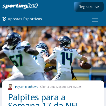
Registre-se
Apostas Esportivas
CONMEBOL LIBERTADORES
FUTEBOL NACIONAL
FUTEBOL INTERNACIONAL
COMO APOSTAR
Payton Matthews
Última atualização: 23/12/2025
MAIS ESPORTES
Palpites para a
Semana 17 da NFL