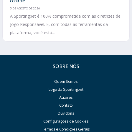
controle
5 DE AGOSTO DE 2026
A Sportingbet é 100% comprometida com as diretrizes de
Jogo Responsável. E, com todas as ferramentas da
plataforma, você está...
SOBRE NÓS
Quem Somos
Logo da Sportingbet
Autores
Contato
Ouvidoria
Configurações de Cookies
Termos e Condições Gerais