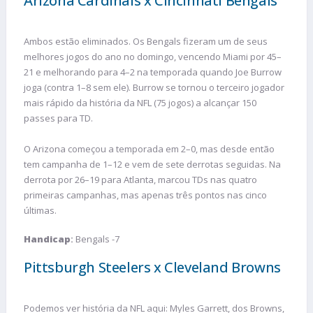
Arizona Cardinals x Cincinnati Bengals
Ambos estão eliminados. Os Bengals fizeram um de seus
melhores jogos do ano no domingo, vencendo Miami por 45–
21 e melhorando para 4–2 na temporada quando Joe Burrow
joga (contra 1–8 sem ele). Burrow se tornou o terceiro jogador
mais rápido da história da NFL (75 jogos) a alcançar 150
passes para TD.
O Arizona começou a temporada em 2–0, mas desde então
tem campanha de 1–12 e vem de sete derrotas seguidas. Na
derrota por 26–19 para Atlanta, marcou TDs nas quatro
primeiras campanhas, mas apenas três pontos nas cinco
últimas.
Handicap
:
Bengals -7
Pittsburgh Steelers x Cleveland Browns
Podemos ver história da NFL aqui: Myles Garrett, dos Browns,