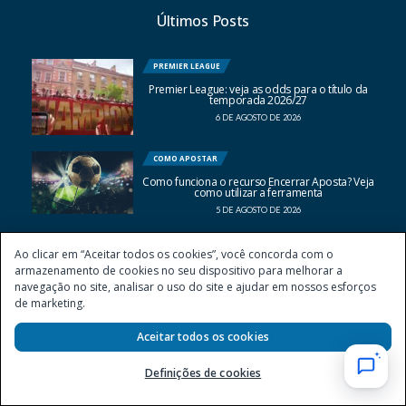
Últimos Posts
PREMIER LEAGUE
Premier League: veja as odds para o título da
temporada 2026/27
6 DE AGOSTO DE 2026
COMO APOSTAR
Como funciona o recurso Encerrar Aposta? Veja
como utilizar a ferramenta
5 DE AGOSTO DE 2026
Ao clicar em “Aceitar todos os cookies”, você concorda com o
armazenamento de cookies no seu dispositivo para melhorar a
navegação no site, analisar o uso do site e ajudar em nossos esforços
de marketing.
Aceitar todos os cookies
Apostar pode causar dependência e transtornos do jogo patológico.
Definições de cookies
Jogue com responsabilidade. Saiba mais em nossa página sobre
jogo