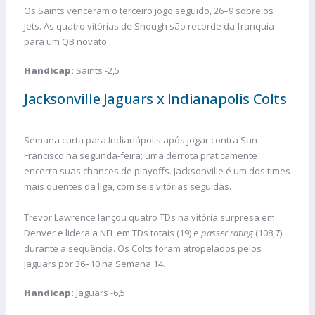
Os Saints venceram o terceiro jogo seguido, 26–9 sobre os
Jets. As quatro vitórias de Shough são recorde da franquia
para um QB novato.
Handicap
:
Saints -2,5
Jacksonville Jaguars x Indianapolis Colts
Semana curta para Indianápolis após jogar contra San
Francisco na segunda-feira; uma derrota praticamente
encerra suas chances de playoffs. Jacksonville é um dos times
mais quentes da liga, com seis vitórias seguidas.
Trevor Lawrence lançou quatro TDs na vitória surpresa em
Denver e lidera a NFL em TDs totais (19) e
passer rating
(108,7)
durante a sequência. Os Colts foram atropelados pelos
Jaguars por 36–10 na Semana 14.
Handicap
:
Jaguars -6,5