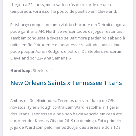
chegou a 22 sacks, meio sack atrás do recorde de uma
temporada. Fora isso, há pouco de positivo em Cleveland.
Pittsburgh conquistou uma vitória chocante em Detroit e agora
pode ganhar a AFC North se vencer todos os jogos restantes.
Também conquista a divisão se Baltimore perder no sábado à
noite, então é prudente esperar esse resultado, pois o time
pode poupar Aaron Rodgers e outros. Os Steelers venceram
Cleveland por 23–9 na Semana 6.
Handicap
:
Steelers -4
New Orleans Saints x Tennessee Titans
Ambos estão eliminados. Teremos um raro duelo de QBs
novatos: Tyler Shough contra Cam Ward, escolha nº 1 geral
dos Titans. Tennessee ainda não havia vencido em casa até
surpreender Kansas City por 26–9 no domingo. Foi o primeiro
jogo de Ward com pelo menos 200 jardas aéreas e dois TDs.