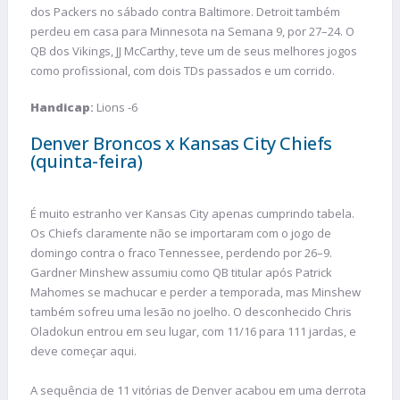
dos Packers no sábado contra Baltimore. Detroit também
perdeu em casa para Minnesota na Semana 9, por 27–24. O
QB dos Vikings, JJ McCarthy, teve um de seus melhores jogos
como profissional, com dois TDs passados e um corrido.
Handicap
:
Lions -6
Denver Broncos x Kansas City Chiefs
(quinta-feira)
É muito estranho ver Kansas City apenas cumprindo tabela.
Os Chiefs claramente não se importaram com o jogo de
domingo contra o fraco Tennessee, perdendo por 26–9.
Gardner Minshew assumiu como QB titular após Patrick
Mahomes se machucar e perder a temporada, mas Minshew
também sofreu uma lesão no joelho. O desconhecido Chris
Oladokun entrou em seu lugar, com 11/16 para 111 jardas, e
deve começar aqui.
A sequência de 11 vitórias de Denver acabou em uma derrota