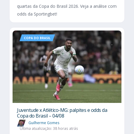
quartas da Copa do Brasil 2026. Veja a análise com
odds da Sportingbet!
COPA DO BRASIL
Juventude x Atlético-MG: palpites e odds da
Copa do Brasil – 04/08
Guilherme Gomes
Última atualização: 38 horas atrás