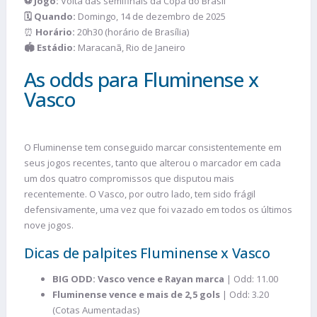
⚽ Jogo:
Volta das semifinais da Copa do Brasil
🗓️ Quando:
Domingo, 14 de dezembro de 2025
⏰
Horário:
20h30 (horário de Brasília)
🏟️ Estádio:
Maracanã, Rio de Janeiro
As odds para Fluminense x
Vasco
O Fluminense tem conseguido marcar consistentemente em
seus jogos recentes, tanto que alterou o marcador em cada
um dos quatro compromissos que disputou mais
recentemente. O Vasco, por outro lado, tem sido frágil
defensivamente, uma vez que foi vazado em todos os últimos
nove jogos.
Dicas de palpites Fluminense x Vasco
BIG ODD: Vasco vence e Rayan marca
| Odd: 11.00
Fluminense vence e mais de 2,5 gols
| Odd: 3.20
(Cotas Aumentadas)