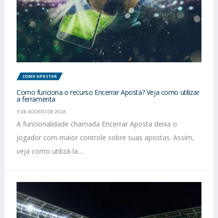
COMO APOSTAR
Como funciona o recurso Encerrar Aposta? Veja como utilizar
a ferramenta
5 DE AGOSTO DE 2026
A funcionalidade chamada Encerrar Aposta deixa o
jogador com maior controle sobre suas apostas. Assim,
veja como utilizá-la....