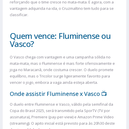
reforçando que o time cresce no mata-mata. E agora, com a
vantagem adquirida na ida, o Cruzmaltino tem tudo para se
classificar.
Quem vence: Fluminense ou
Vasco?
O Vasco chega com vantagem e uma campanha sólida no
mata-mata, mas o Fluminense é mais forte ofensivamente e
joga no Maracanã, onde costuma crescer. O duelo promete
equilíbrio, mas o Tricolor surge ligeiramente favorito para
vencer o jogo, embora a vaga ainda esteja aberta.
Onde assistir Fluminense x Vasco 📺
O duelo entre Fluminense e Vasco, válido pela semifinal da
Copa do Brasil 2025, será transmitido pela SporTV (TV por
assinatura), Premiere (pay-per-view) e Amazon Prime Video
(streaming). O apito inicial está previsto para às 20h30 deste