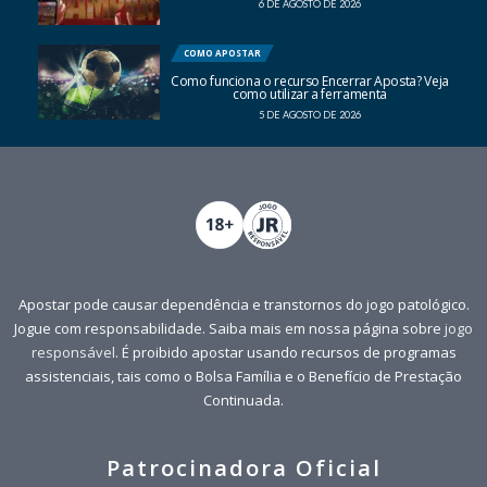
6 DE AGOSTO DE 2026
COMO APOSTAR
Como funciona o recurso Encerrar Aposta? Veja
como utilizar a ferramenta
5 DE AGOSTO DE 2026
Apostar pode causar dependência e transtornos do jogo patológico.
Jogue com responsabilidade. Saiba mais em nossa página sobre
jogo
responsável
. É proibido apostar usando recursos de programas
assistenciais, tais como o Bolsa Família e o Benefício de Prestação
Continuada.
Patrocinadora Oficial