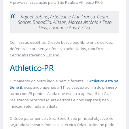
A provável escalação para São Paulo x Athletico-PR é:
Rafael; Sabino, Arboleda e Alan Franco; Cedric
Soares, Bobadilla, Alisson, Marcos Antônio e Enzo
Dias; Luciano e André Silva.
Com essas escolhas, Crespo busca equilíbrio entre solidez
defensiva e presença ofensiva pelos lados, com Enzo e
Cedric abastecendo Luciano.
Athletico-PR
O momento do outro lado é bem diferente.
O Athletico está na
Série B
, ocupando apenas a 11ª colocação ao fim do primeiro
turno com 25 pontos. Ainda que esteja a apenas 5 do G4, os
resultados recentes (duas derrotas e dois empates) não
indicam retomada imediata.
O clube paranaense vê na Série B seu principal objetivo no
segundo semestre. Por isso, o técnico Odair Hellmann pode