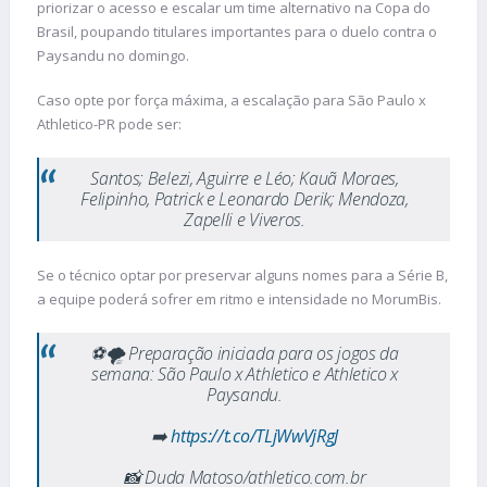
priorizar o acesso e escalar um time alternativo na Copa do
Brasil, poupando titulares importantes para o duelo contra o
Paysandu no domingo.
Caso opte por força máxima, a escalação para São Paulo x
Athletico-PR pode ser:
Santos; Belezi, Aguirre e Léo; Kauã Moraes,
Felipinho, Patrick e Leonardo Derik; Mendoza,
Zapelli e Viveros.
Se o técnico optar por preservar alguns nomes para a Série B,
a equipe poderá sofrer em ritmo e intensidade no MorumBis.
⚽️🌪️ Preparação iniciada para os jogos da
semana: São Paulo x Athletico e Athletico x
Paysandu.
➡️
https://t.co/TLjWwVjRgJ
📸 Duda Matoso/athletico.com.br