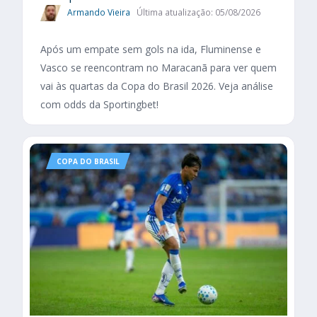
Armando Vieira
Última atualização: 05/08/2026
Após um empate sem gols na ida, Fluminense e
Vasco se reencontram no Maracanã para ver quem
vai às quartas da Copa do Brasil 2026. Veja análise
com odds da Sportingbet!
COPA DO BRASIL