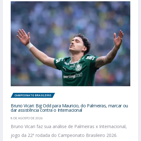
CAMPEONATO BRASILEIRO
Bruno Vicari: Big Odd para Mauricio, do Palmeiras, marcar ou
dar assistência contra o Internacional
8 DE AGOSTO DE 2026
Bruno Vicari faz sua análise de Palmeiras x Internacional,
jogo da 22ª rodada do Campeonato Brasileiro 2026.