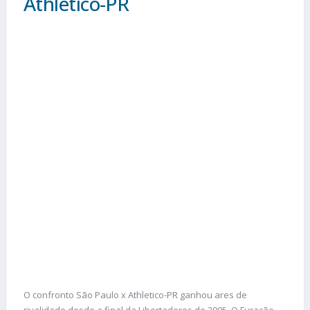
Athletico-PR
O confronto São Paulo x Athletico-PR ganhou ares de