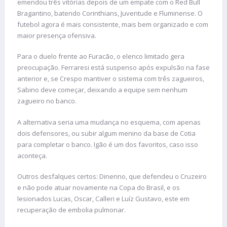
emendou três vitórias depois de um empate com o Red Bull
Bragantino, batendo Corinthians, Juventude e Fluminense. O
futebol agora é mais consistente, mais bem organizado e com
maior presença ofensiva.
Para o duelo frente ao Furacão, o elenco limitado gera
preocupação. Ferraresi está suspenso após expulsão na fase
anterior e, se Crespo mantiver o sistema com três zagueiros,
Sabino deve começar, deixando a equipe sem nenhum
zagueiro no banco.
A alternativa seria uma mudança no esquema, com apenas
dois defensores, ou subir algum menino da base de Cotia
para completar o banco. Igão é um dos favoritos, caso isso
aconteça.
Outros desfalques certos: Dinenno, que defendeu o Cruzeiro
e não pode atuar novamente na Copa do Brasil, e os
lesionados Lucas, Oscar, Calleri e Luíz Gustavo, este em
recuperação de embolia pulmonar.