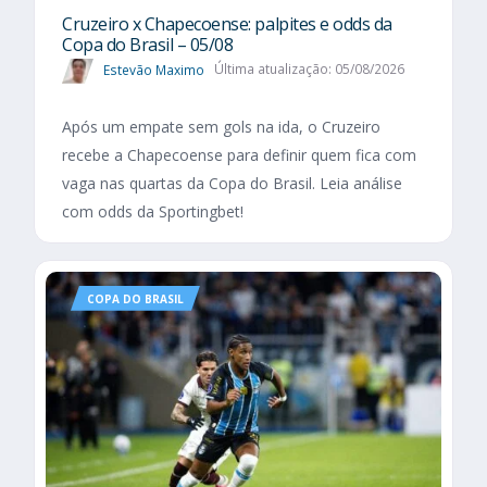
Cruzeiro x Chapecoense: palpites e odds da
Copa do Brasil – 05/08
Estevão Maximo
Última atualização: 05/08/2026
Após um empate sem gols na ida, o Cruzeiro
recebe a Chapecoense para definir quem fica com
vaga nas quartas da Copa do Brasil. Leia análise
com odds da Sportingbet!
COPA DO BRASIL