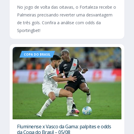
No jogo de volta das oitavas, o Fortaleza recebe o
Palmeiras precisando reverter uma desvantagem
de três gols. Confira a análise com odds da
Sportingbet!
COPA DO BRASIL
Fluminense x Vasco da Gama: palpites e odds
da Copa do Brasil – 05/08