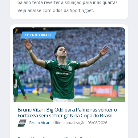
baiano tenta reverter a situação para ir às quartas.
Veja análise com odds da Sportingbet.
COPA DO BRASIL
Bruno Vicari: Big Odd para Palmeiras vencer o
Fortaleza sem sofrer gols na Copa do Brasil
Bruno Vicari
Última atualização: 05/08/2026