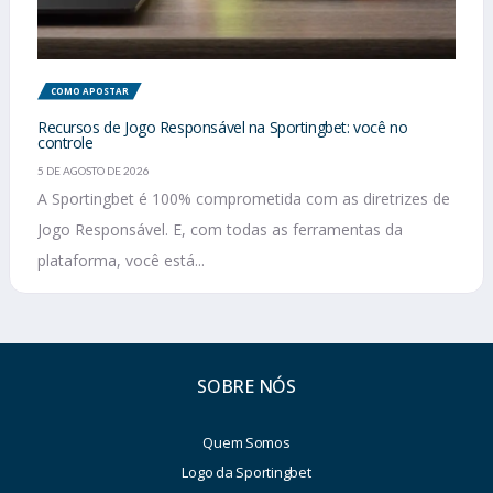
COMO APOSTAR
Recursos de Jogo Responsável na Sportingbet: você no
controle
5 DE AGOSTO DE 2026
A Sportingbet é 100% comprometida com as diretrizes de
Jogo Responsável. E, com todas as ferramentas da
plataforma, você está...
SOBRE NÓS
Quem Somos
Logo da Sportingbet