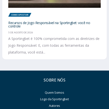
COMO APOSTAR
Recursos de Jogo Responsável na Sportingbet: você no
controle
5 DE AGOSTO DE 2026
A Sportingbet é 100% comprometida com as diretrizes de
Jogo Responsável. E, com todas as ferramentas da
plataforma, você está...
SOBRE NÓS
Quem Somos
Logo da Sportingbet
Autores