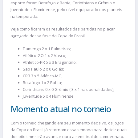
esporte foram Botafogo x Bahia, Corinthians x Grêmio e
Juventude x Fluminense, pelo nível equiparado dos plantéis
na temporada.
Veja como ficaram os resultados das partidas no placar
agregado dessa fase da Copa do Brasil:
Flamengo 2 x 1 Palmeiras;
Atlético-GO 1 x 2 Vasco;
Athletico-PR 5 x 3 Bragantino;
São Paulo 2 x 0 Goiás;
CRB 3 x 5 Atlético-MG;
Botafogo 1 x 2 Bahia;
Corinthians 0 x 0 Grêmio ( 3 x 1 nas penalidades);
Juventude 5 x 4 Fluminense.
Momento atual no torneio
Com o torneio chegando em seu momento decisivo, os jogos
da Copa do Brasil já retornam essa semana para decidir quais
dos oito times irão avançar para a semifinal do campeonato.