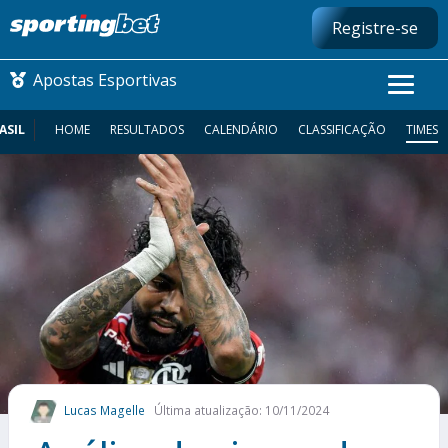
Registre-se
Apostas Esportivas
ASIL
HOME
RESULTADOS
CALENDÁRIO
CLASSIFICAÇÃO
TIMES
CONMEBOL LIBERTADORES
FUTEBOL NACIONAL
FUTEBOL INTERNACIONAL
COMO APOSTAR
MAIS ESPORTES
Lucas Magelle
Última atualização: 10/11/2024