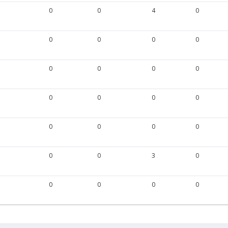
0
0
4
0
0
0
0
0
0
0
0
0
0
0
0
0
0
0
0
0
0
0
3
0
0
0
0
0