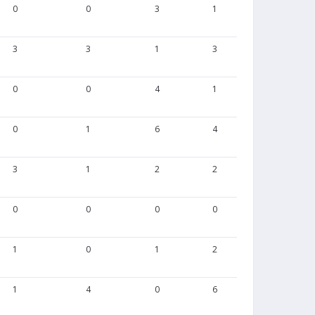
0
0
3
1
0
3
3
1
3
5
0
0
4
1
0
0
1
6
4
0
3
1
2
2
2
0
0
0
0
0
1
0
1
2
4
1
4
0
6
7