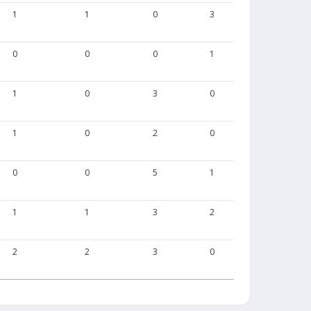
1
1
0
3
7
0
0
0
1
1
1
0
3
0
0
1
0
2
0
0
0
0
5
1
0
1
1
3
2
1
2
2
3
0
2