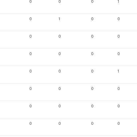
0
0
0
1
0
1
0
0
0
0
0
0
0
0
0
0
0
0
0
1
0
0
0
0
0
0
0
0
0
0
0
0