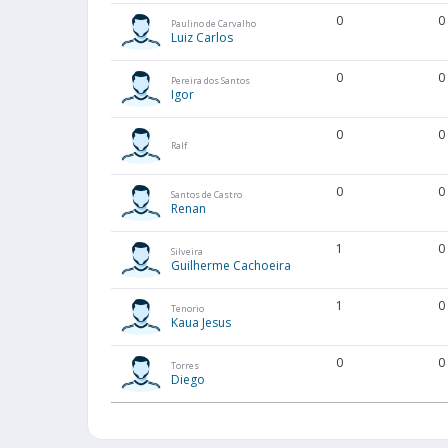
0
0
Paulino de Carvalho
Luiz Carlos
0
0
Pereira dos Santos
Igor
0
0
Ralf
0
0
Santos de Castro
Renan
1
0
Silveira
Guilherme Cachoeira
1
0
Tenorio
Kaua Jesus
0
0
Torres
Diego