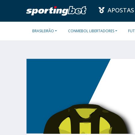
APOSTAS
BRASILEIRÃO
CONMEBOL LIBERTADORES
FUT