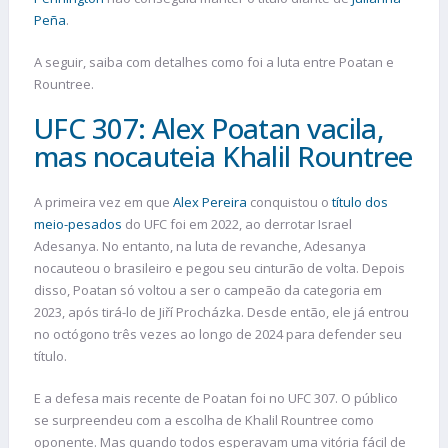
Peña
.
A seguir, saiba com detalhes como foi a luta entre Poatan e
Rountree.
UFC 307: Alex Poatan vacila,
mas nocauteia Khalil Rountree
A primeira vez em que
Alex Pereira
conquistou o
título dos
meio-pesados
do UFC foi em 2022, ao derrotar Israel
Adesanya. No entanto, na luta de revanche, Adesanya
nocauteou o brasileiro e pegou seu cinturão de volta. Depois
disso, Poatan só voltou a ser o campeão da categoria em
2023, após tirá-lo de Jiří Procházka. Desde então, ele já entrou
no octógono três vezes ao longo de 2024 para defender seu
título.
E a defesa mais recente de Poatan foi no UFC 307. O público
se surpreendeu com a escolha de Khalil Rountree como
oponente. Mas quando todos esperavam uma vitória fácil de