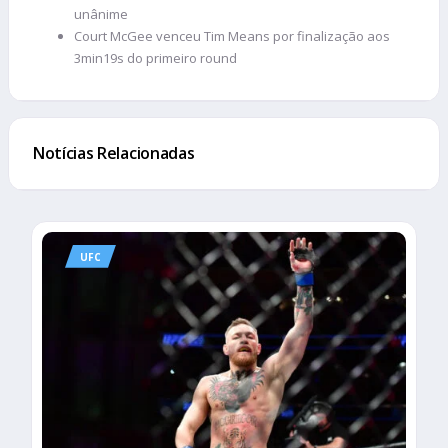
unânime
Court McGee venceu Tim Means por finalização aos
3min19s do primeiro round
Notícias Relacionadas
UFC