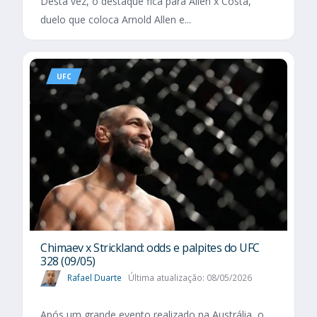
Desta vez, o destaque fica para Allen x Costa,
duelo que coloca Arnold Allen e...
UFC
Chimaev x Strickland: odds e palpites do UFC
328 (09/05)
Rafael Duarte
Última atualização: 08/05/2026
Após um grande evento realizado na Austrália, o