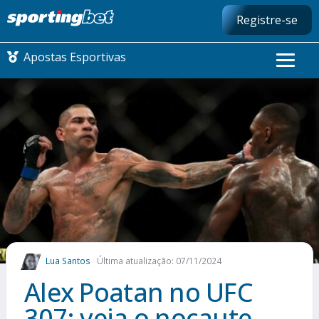
Registre-se
Apostas Esportivas
CONMEBOL LIBERTADORES
FUTEBOL NACIONAL
FUTEBOL INTERNACIONAL
COMO APOSTAR
Lua Santos
Última atualização: 07/11/2024
MAIS ESPORTES
Alex Poatan no UFC
307: veja o nocaute