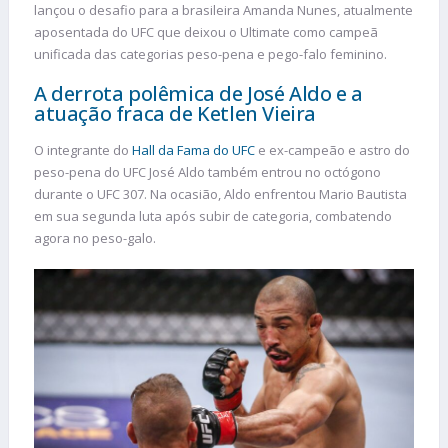
lançou o desafio para a brasileira Amanda Nunes, atualmente
aposentada do UFC que deixou o Ultimate como campeã
unificada das categorias peso-pena e pego-falo feminino.
A derrota polêmica de José Aldo e a
atuação fraca de Ketlen Vieira
O integrante do
Hall da Fama do UFC
e ex-campeão e astro do
peso-pena do UFC José Aldo também entrou no octógono
durante o UFC 307. Na ocasião, Aldo enfrentou Mario Bautista
em sua segunda luta após subir de categoria, combatendo
agora no peso-galo.