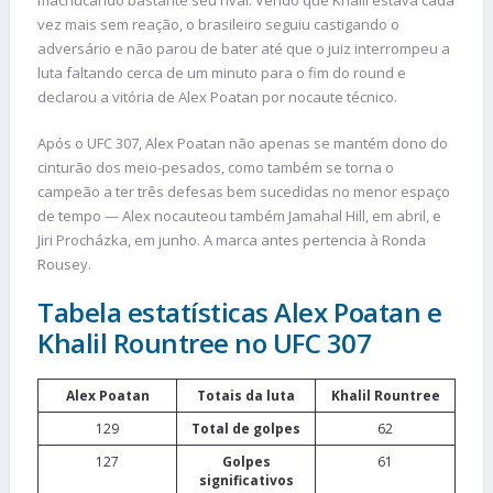
machucando bastante seu rival. Vendo que Khalil estava cada
vez mais sem reação, o brasileiro seguiu castigando o
adversário e não parou de bater até que o juiz interrompeu a
luta faltando cerca de um minuto para o fim do round e
declarou a vitória de Alex Poatan por nocaute técnico.
Após o UFC 307, Alex Poatan não apenas se mantém dono do
cinturão dos meio-pesados, como também se torna o
campeão a ter três defesas bem sucedidas no menor espaço
de tempo — Alex nocauteou também Jamahal Hill, em abril, e
Jiri Procházka, em junho. A marca antes pertencia à Ronda
Rousey.
Tabela estatísticas Alex Poatan e
Khalil Rountree no UFC 307
Alex Poatan
Totais da luta
Khalil Rountree
129
Total de golpes
62
127
Golpes
61
significativos