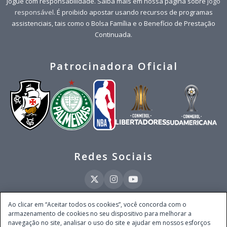
Jogue com responsabilidade. Saiba mais em nossa página sobre
jogo
responsável
. É proibido apostar usando recursos de programas
assistenciais, tais como o Bolsa Família e o Benefício de Prestação
Continuada.
Patrocinadora Oficial
Redes Sociais
Ao clicar em “Aceitar todos os cookies”, você concorda com o
armazenamento de cookies no seu dispositivo para melhorar a
Este site é operado pela Ventmear Brasil LTDA (CNPJ 52.868.380/0001-84), com
navegação no site, analisar o uso do site e ajudar em nossos esforços
endereço na Avenida Brigadeiro Faria Lima, nº 4.055, 3º andar, Itaim Bibi, no