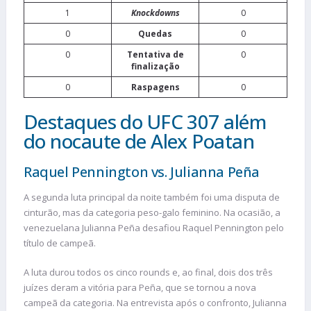
1
Knockdowns
0
0
Quedas
0
0
Tentativa de
0
finalização
0
Raspagens
0
Destaques do UFC 307 além
do nocaute de Alex Poatan
Raquel Pennington vs. Julianna Peña
A segunda luta principal da noite também foi uma disputa de
cinturão, mas da categoria peso-galo feminino. Na ocasião, a
venezuelana Julianna Peña desafiou Raquel Pennington pelo
título de campeã.
A luta durou todos os cinco rounds e, ao final, dois dos três
juízes deram a vitória para Peña, que se tornou a nova
campeã da categoria. Na entrevista após o confronto, Julianna