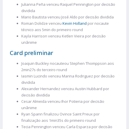
Julianna Peña venceu Raquel Pennington por decisão
dividida
Mario Bautista venceu José Aldo por decisão dividida
Roman Dolidze venceu
Kevin Holland
por nocaute
técnico aos 5min do primeiro round
Kayla Harrison venceu Ketlen Vieira por decisão
unânime
Card preliminar
Joaquin Buckley nocauteou Stephen Thomppson aos
2min27s do terceiro round
Iasmin Lucindo venceu Marina Rodriguez por decisão
dividida
Alexander Hernandez venceu Austin Hubbard por
decisão dividida
Cesar Almeida venceu Ihor Potieria por decisão
unânime
Ryan Spann finalizou Ovince Saint Preux por
finalização aos 1min35s do primeiro round
Tecia Pennington venceu Carla Esparza por decisão