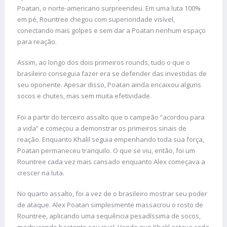
Poatan, o norte-americano surpreendeu. Em uma luta 100%
em pé, Rountree chegou com superioridade visível,
conectando mais golpes e sem dar a Poatan nenhum espaço
para reação.
Assim, ao longo dos dois primeiros rounds, tudo o que o
brasileiro conseguia fazer era se defender das investidas de
seu oponente. Apesar disso, Poatan ainda encaixou alguns
socos e chutes, mas sem muita efetividade.
Foi a partir do terceiro assalto que o campeão “acordou para
a vida” e começou a demonstrar os primeiros sinais de
reação. Enquanto Khalil seguia empenhando toda sua força,
Poatan permaneceu tranquilo. O que se viu, então, foi um
Rountree cada vez mais cansado enquanto Alex começava a
crescer na luta.
No quarto assalto, foi a vez de o brasileiro mostrar seu poder
de ataque. Alex Poatan simplesmente massacrou o rosto de
Rountree, aplicando uma sequência pesadíssima de socos,