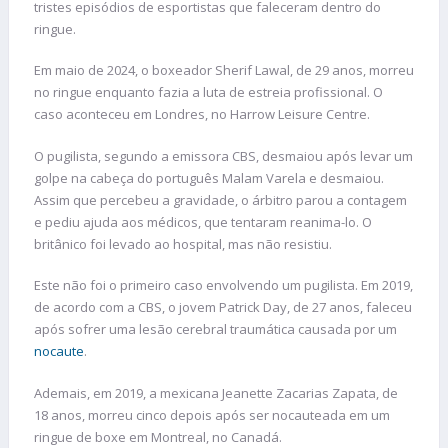
tristes episódios de esportistas que faleceram dentro do
ringue.
Em maio de 2024, o boxeador Sherif Lawal, de 29 anos, morreu
no ringue enquanto fazia a luta de estreia profissional. O
caso aconteceu em Londres, no Harrow Leisure Centre.
O pugilista, segundo a emissora CBS, desmaiou após levar um
golpe na cabeça do português Malam Varela e desmaiou.
Assim que percebeu a gravidade, o árbitro parou a contagem
e pediu ajuda aos médicos, que tentaram reanima-lo. O
britânico foi levado ao hospital, mas não resistiu.
Este não foi o primeiro caso envolvendo um pugilista. Em 2019,
de acordo com a CBS, o jovem Patrick Day, de 27 anos, faleceu
após sofrer uma lesão cerebral traumática causada por um
nocaute
.
Ademais, em 2019, a mexicana Jeanette Zacarias Zapata, de
18 anos, morreu cinco depois após ser nocauteada em um
ringue de boxe em Montreal, no Canadá.