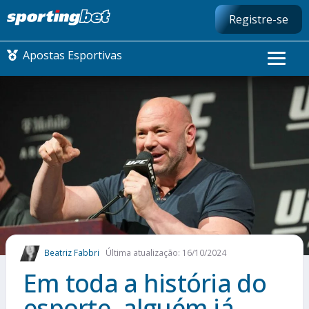
Registre-se
Apostas Esportivas
CONMEBOL LIBERTADORES
FUTEBOL NACIONAL
FUTEBOL INTERNACIONAL
COMO APOSTAR
Beatriz Fabbri
Última atualização: 16/10/2024
MAIS ESPORTES
Em toda a história do
esporte, alguém já