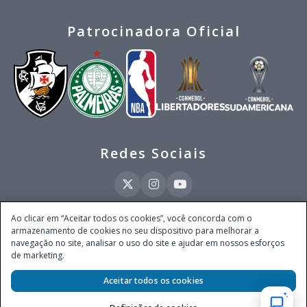
Patrocinadora Oficial
Redes Sociais
Ao clicar em “Aceitar todos os cookies”, você concorda com o
armazenamento de cookies no seu dispositivo para melhorar a
Este site é operado pela Ventmear Brasil LTDA (CNPJ 52.868.380/0001-84), com
navegação no site, analisar o uso do site e ajudar em nossos esforços
endereço na Avenida Brigadeiro Faria Lima, nº 4.055, 3º andar, Itaim Bibi, no
de marketing.
Município de São Paulo, Estado de São Paulo, CEP 04538-133, Brasil - empresa
autorizada a operar apostas de quota fixa em todo território nacional pela
Secretaria de Prêmios e Apostas do Ministério da Fazenda, conforme Portaria nº
Aceitar todos os cookies
247, de 07.02.2025, publicada no DOU em 11.2.2025.