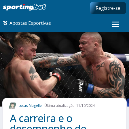
Registre-se
Apostas Esportivas
CONMEBOL LIBERTADORES
FUTEBOL NACIONAL
FUTEBOL INTERNACIONAL
COMO APOSTAR
Lucas Magelle
Última atualização: 11/10/2024
MAIS ESPORTES
A carreira e o
desempenho de