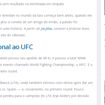
ta sem resultado ou terminada em empate.
 de Brendan no mundo da luta começa bem antes, quando ele
-jitsu a convite de um amigo do irmão, a paixão foi
oi uma história. A partir do
jiu-jitsu
, comecei a praticar boxe,
 site do Ultimate.
onal ao UFC
nte provou seu apelido de All In, e passou a lutar MMA
 no evento chamado World Fighting Championship, o WFC. E o
meiro round.
Alliance (LFA), onde também estreou com vitória após dar um
les vs. Spann — e, novamente, no primeiro round. Pouco
mas perdeu para o campeão do LFA Eryk Anders por decisão