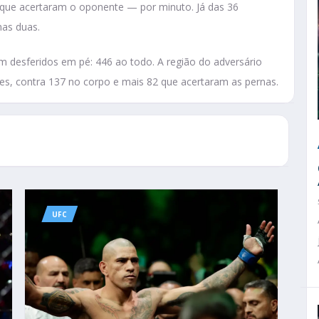
ue acertaram o oponente — por minuto. Já das 36
nas duas.
m desferidos em pé: 446 ao todo. A região do adversário
es, contra 137 no corpo e mais 82 que acertaram as pernas.
UFC