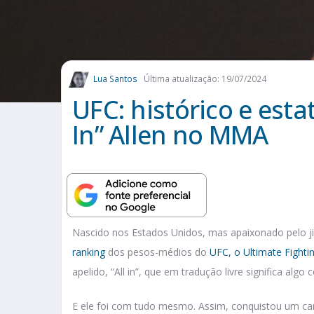
Lua Santos
Última atualização: 19/07/2024
UFC: histórico e esta
In” Allen no MMA
Nascido nos Estados Unidos, mas apaixonado pelo jiu
ranking
dos pesos-médios do
UFC, o Ultimate Fight
apelido, “All in”, que em tradução livre significa alg
E ele foi com tudo mesmo. Assim, conquistou um carte