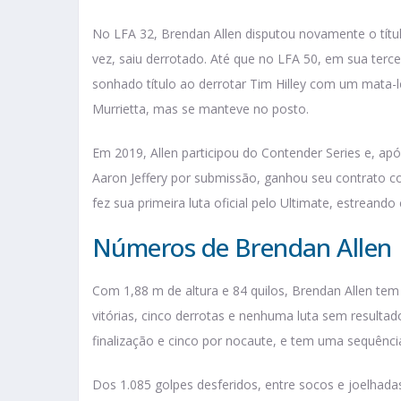
No LFA 32, Brendan Allen disputou novamente o tít
vez, saiu derrotado. Até que no LFA 50, em sua tercei
sonhado título ao derrotar Tim Hilley com um mata-
Murrietta, mas se manteve no posto.
Em 2019, Allen participou do Contender Series e, a
Aaron Jeffery por submissão, ganhou seu contrato 
fez sua primeira luta oficial pelo Ultimate, estreand
Números de Brendan Allen
Com 1,88 m de altura e 84 quilos, Brendan Allen tem 28
vitórias, cinco derrotas e nenhuma luta sem resultad
finalização e cinco por nocaute, e tem uma sequênc
Dos 1.085 golpes desferidos, entre socos e joelhadas