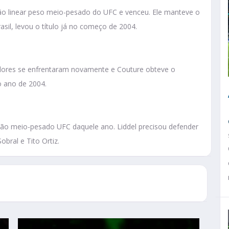
ão linear peso meio-pesado do UFC e venceu. Ele manteve o
asil, levou o título já no começo de 2004.
adores se enfrentaram novamente e Couture obteve o
o ano de 2004.
ão meio-pesado UFC daquele ano. Liddel precisou defender
bral e Tito Ortiz.