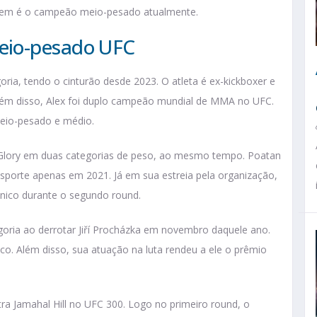
quem é o campeão meio-pesado atualmente.
eio-pesado UFC
ria, tendo o cinturão desde 2023. O atleta é ex-kickboxer e
 Além disso, Alex foi duplo campeão mundial de MMA no UFC.
meio-pesado e médio.
de Glory em duas categorias de peso, ao mesmo tempo. Poatan
sporte apenas em 2021. Já em sua estreia pela organização,
nico durante o segundo round.
oria ao derrotar Jiří Procházka em novembro daquele ano.
o. Além disso, sua atuação na luta rendeu a ele o prêmio
tra Jamahal Hill no UFC 300. Logo no primeiro round, o