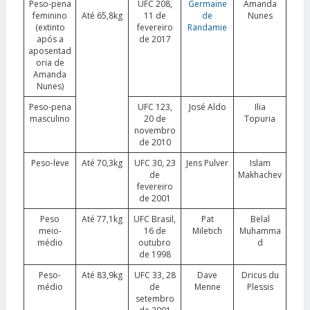
Peso-pena
UFC 208,
Germaine
Amanda
feminino
Até 65,8kg
11 de
de
Nunes
(extinto
fevereiro
Randamie
após a
de 2017
aposentad
oria de
Amanda
Nunes)
Peso-pena
UFC 123,
José Aldo
Ilia
masculino
20 de
Topuria
novembro
de 2010
Peso-leve
Até 70,3kg
UFC 30, 23
Jens Pulver
Islam
de
Makhachev
fevereiro
de 2001
Peso
Até 77,1kg
UFC Brasil,
Pat
Belal
meio-
16 de
Miletich
Muhamma
médio
outubro
d
de 1998
Peso-
Até 83,9kg
UFC 33, 28
Dave
Dricus du
médio
de
Menne
Plessis
setembro