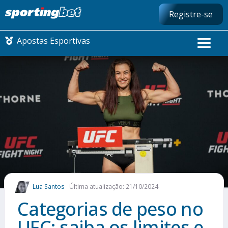
Registre-se
Apostas Esportivas
CONMEBOL LIBERTADORES
FUTEBOL NACIONAL
FUTEBOL INTERNACIONAL
COMO APOSTAR
Lua Santos
Última atualização: 21/10/2024
MAIS ESPORTES
Categorias de peso no
UFC: saiba os limites e