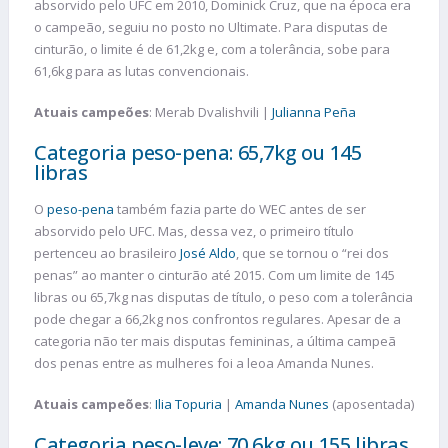
absorvido pelo UFC em 2010, Dominick Cruz, que na época era
o campeão, seguiu no posto no Ultimate. Para disputas de
cinturão, o limite é de 61,2kg e, com a tolerância, sobe para
61,6kg para as lutas convencionais.
Atuais campeões
: Merab Dvalishvili |
Julianna Peña
Categoria peso-pena: 65,7kg ou 145
libras
O
peso-pena
também fazia parte do WEC antes de ser
absorvido pelo UFC. Mas, dessa vez, o primeiro título
pertenceu ao brasileiro
José Aldo
, que se tornou o “rei dos
penas” ao manter o cinturão até 2015. Com um limite de 145
libras ou 65,7kg nas disputas de título, o peso com a tolerância
pode chegar a 66,2kg nos confrontos regulares. Apesar de a
categoria não ter mais disputas femininas, a última campeã
dos penas entre as mulheres foi a leoa Amanda Nunes.
Atuais campeões
:
Ilia Topuria
|
Amanda Nunes
(aposentada)
Categoria peso-leve: 70,6kg ou 155 libras