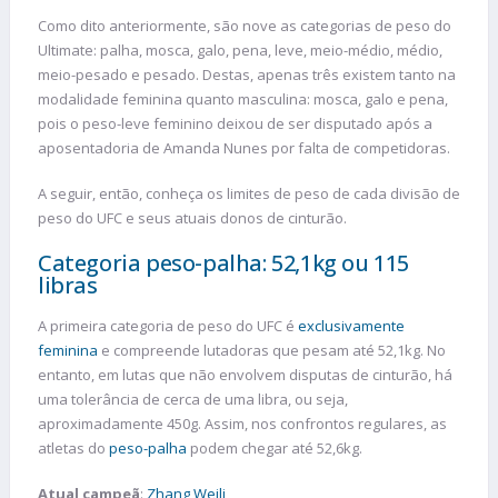
Como dito anteriormente, são nove as categorias de peso do
Ultimate: palha, mosca, galo, pena, leve, meio-médio, médio,
meio-pesado e pesado. Destas, apenas três existem tanto na
modalidade feminina quanto masculina: mosca, galo e pena,
pois o peso-leve feminino deixou de ser disputado após a
aposentadoria de Amanda Nunes por falta de competidoras.
A seguir, então, conheça os limites de peso de cada divisão de
peso do UFC e seus atuais donos de cinturão.
Categoria peso-palha: 52,1kg ou 115
libras
A primeira categoria de peso do UFC é
exclusivamente
feminina
e compreende lutadoras que pesam até 52,1kg. No
entanto, em lutas que não envolvem disputas de cinturão, há
uma tolerância de cerca de uma libra, ou seja,
aproximadamente 450g. Assim, nos confrontos regulares, as
atletas do
peso-palha
podem chegar até 52,6kg.
Atual campeã
:
Zhang Weili