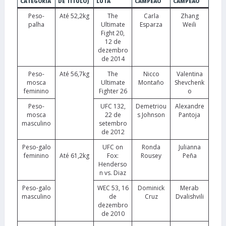
CATEGORIA
DE TÍTULO)
LUTA
CAMPEÃO
CAMPEÃO
Peso-
Até 52,2kg
The
Carla
Zhang
palha
Ultimate
Esparza
Weili
Fight 20,
12 de
dezembro
de 2014
Peso-
Até 56,7kg
The
Nicco
Valentina
mosca
Ultimate
Montaño
Shevchenk
feminino
Fighter 26
o
Peso-
UFC 132,
Demetriou
Alexandre
mosca
22 de
s Johnson
Pantoja
masculino
setembro
de 2012
Peso-galo
UFC on
Ronda
Julianna
feminino
Até 61,2kg
Fox:
Rousey
Peña
Henderso
n vs. Diaz
Peso-galo
WEC 53, 16
Dominick
Merab
masculino
de
Cruz
Dvalishvili
dezembro
de 2010