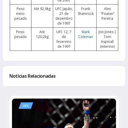
de 2001
Peso
Até 92,9kg
UFC Japão,
Frank
Alex
meio-
21 de
Shamrock
“Poatan”
pesado
dezembro
Pereira
de 1997
Peso-
Até
UFC 12, 7
Mark
Jon Jones |
pesado
120,2kg
de
Coleman
Tom
fevereiro
Aspinall
de 1997
(interino)
Notícias Relacionadas
UFC