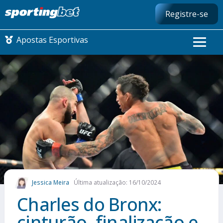
Registre-se
Apostas Esportivas
CONMEBOL LIBERTADORES
FUTEBOL NACIONAL
FUTEBOL INTERNACIONAL
COMO APOSTAR
Jessica Meira
Última atualização: 16/10/2024
MAIS ESPORTES
Charles do Bronx:
cinturão, finalização e