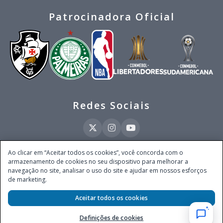
Patrocinadora Oficial
Redes Sociais
Ao clicar em “Aceitar todos os cookies”, você concorda com o
armazenamento de cookies no seu dispositivo para melhorar a
Este site é operado pela Ventmear Brasil LTDA (CNPJ 52.868.380/0001-84), com
navegação no site, analisar o uso do site e ajudar em nossos esforços
endereço na Avenida Brigadeiro Faria Lima, nº 4.055, 3º andar, Itaim Bibi, no
de marketing.
Município de São Paulo, Estado de São Paulo, CEP 04538-133, Brasil - empresa
autorizada a operar apostas de quota fixa em todo território nacional pela
Secretaria de Prêmios e Apostas do Ministério da Fazenda, conforme Portaria nº
Aceitar todos os cookies
247, de 07.02.2025, publicada no DOU em 11.2.2025.
Definições de cookies