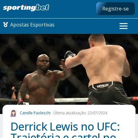
Registre-se
Apostas Esportivas
CONMEBOL LIBERTADORES
FUTEBOL NACIONAL
FUTEBOL INTERNACIONAL
COMO APOSTAR
Camille Paoleschi
Última atualização: 22/07/2024
MAIS ESPORTES
Derrick Lewis no UFC:
Trajetória e cartel no