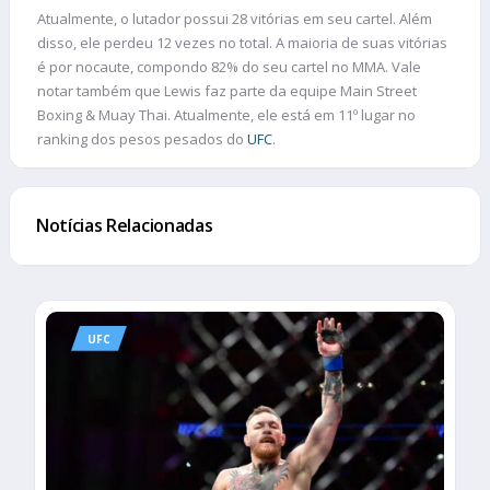
Atualmente, o lutador possui 28 vitórias em seu cartel. Além
disso, ele perdeu 12 vezes no total. A maioria de suas vitórias
é por nocaute, compondo 82% do seu cartel no MMA. Vale
notar também que Lewis faz parte da equipe Main Street
Boxing & Muay Thai. Atualmente, ele está em 11º lugar no
ranking dos pesos pesados do
UFC
.
Notícias Relacionadas
UFC