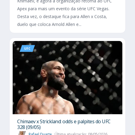
Khimaev, e agora a organização retorna ao UFC
Apex para mais um evento da série UFC Vegas.
Desta vez, o destaque fica para Allen x Costa,
duelo que coloca Arnold Allen e...
UFC
Chimaev x Strickland: odds e palpites do UFC
328 (09/05)
Rafael Duarte
Última atualização: 08/05/2026