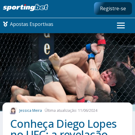
Registre-se
Apostas Esportivas
CONMEBOL LIBERTADORES
FUTEBOL NACIONAL
FUTEBOL INTERNACIONAL
COMO APOSTAR
Jessica Meira
Última atualização: 11/06/2024
MAIS ESPORTES
Conheça Diego Lopes
no UFC: a revelação