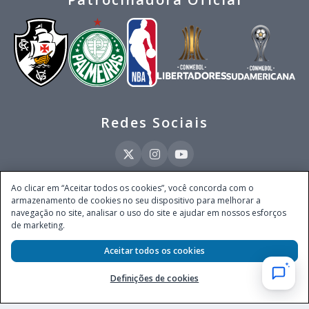
Redes Sociais
Ao clicar em “Aceitar todos os cookies”, você concorda com o
armazenamento de cookies no seu dispositivo para melhorar a
Este site é operado pela Ventmear Brasil LTDA (CNPJ 52.868.380/0001-84), com
navegação no site, analisar o uso do site e ajudar em nossos esforços
endereço na Avenida Brigadeiro Faria Lima, nº 4.055, 3º andar, Itaim Bibi, no
de marketing.
Município de São Paulo, Estado de São Paulo, CEP 04538-133, Brasil - empresa
autorizada a operar apostas de quota fixa em todo território nacional pela
Aceitar todos os cookies
Secretaria de Prêmios e Apostas do Ministério da Fazenda, conforme Portaria nº
247, de 07.02.2025, publicada no DOU em 11.2.2025.
Definições de cookies