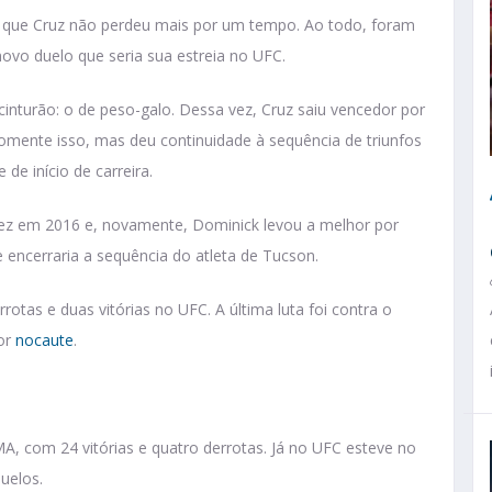
ar que Cruz não perdeu mais por um tempo. Ao todo, foram
novo duelo que seria sua estreia no UFC.
inturão: o de peso-galo. Dessa vez, Cruz saiu vencedor por
omente isso, mas deu continuidade à sequência de triunfos
de início de carreira.
 vez em 2016 e, novamente, Dominick levou a melhor por
e encerraria a sequência do atleta de Tucson.
otas e duas vitórias no UFC. A última luta foi contra o
or
nocaute
.
A, com 24 vitórias e quatro derrotas. Já no UFC esteve no
uelos.