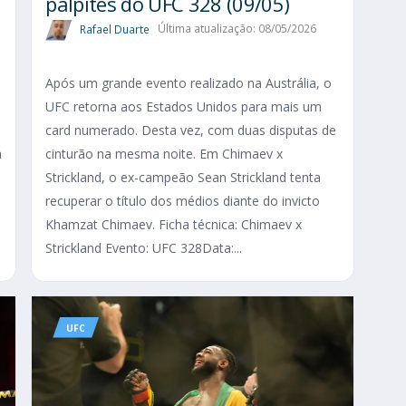
palpites do UFC 328 (09/05)
Rafael Duarte
Última atualização: 08/05/2026
Após um grande evento realizado na Austrália, o
UFC retorna aos Estados Unidos para mais um
card numerado. Desta vez, com duas disputas de
a
cinturão na mesma noite. Em Chimaev x
Strickland, o ex-campeão Sean Strickland tenta
recuperar o título dos médios diante do invicto
Khamzat Chimaev. Ficha técnica: Chimaev x
Strickland Evento: UFC 328Data:...
UFC