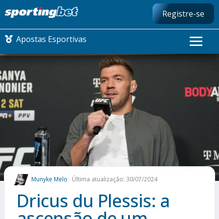
Registre-se
Apostas Esportivas
CONMEBOL LIBERTADORES
FUTEBOL NACIONAL
FUTEBOL INTERNACIONAL
COMO APOSTAR
Munyke Melo
Última atualização: 30/07/2024
MAIS ESPORTES
Dricus du Plessis: a
ascensão de um