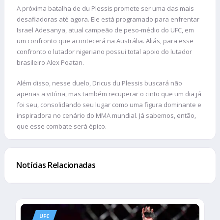
A próxima batalha de du Plessis promete ser uma das mais
desafiadoras até agora. Ele está programado para enfrentar
Israel Adesanya, atual campeão de peso-médio do UFC, em
um confronto que acontecerá na Austrália. Aliás, para esse
confronto o lutador nigeriano possui total apoio do lutador
brasileiro Alex Poatan.
Além disso, nesse duelo, Dricus du Plessis buscará não
apenas a vitória, mas também recuperar o cinto que um dia já
foi seu, consolidando seu lugar como uma figura dominante e
inspiradora no cenário do MMA mundial. Já sabemos, então,
que esse combate será épico.
Notícias Relacionadas
UFC