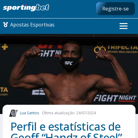
Registre-se
Apostas Esportivas
CONMEBOL LIBERTADORES
FUTEBOL NACIONAL
FUTEBOL INTERNACIONAL
COMO APOSTAR
Lua Santos
Última atualização: 24/07/2024
MAIS ESPORTES
Perfil e estatísticas de
Geoff “Handz of Steel”