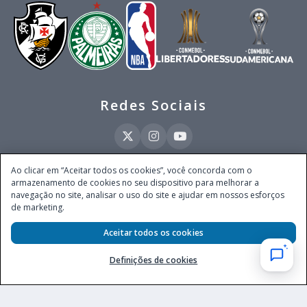
Redes Sociais
Ao clicar em “Aceitar todos os cookies”, você concorda com o
armazenamento de cookies no seu dispositivo para melhorar a
Este site é operado pela Ventmear Brasil LTDA (CNPJ 52.868.380/0001-84), com
navegação no site, analisar o uso do site e ajudar em nossos esforços
endereço na Avenida Brigadeiro Faria Lima, nº 4.055, 3º andar, Itaim Bibi, no
de marketing.
Município de São Paulo, Estado de São Paulo, CEP 04538-133, Brasil - empresa
autorizada a operar apostas de quota fixa em todo território nacional pela
Secretaria de Prêmios e Apostas do Ministério da Fazenda, conforme Portaria nº
Aceitar todos os cookies
247, de 07.02.2025, publicada no DOU em 11.2.2025.
Definições de cookies