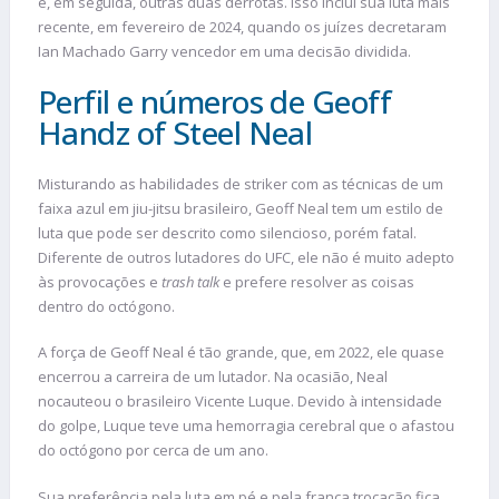
e, em seguida, outras duas derrotas. Isso inclui sua luta mais
recente, em fevereiro de 2024, quando os juízes decretaram
Ian Machado Garry vencedor em uma decisão dividida.
Perfil e números de Geoff
Handz of Steel Neal
Misturando as habilidades de striker com as técnicas de um
faixa azul em jiu-jitsu brasileiro, Geoff Neal tem um estilo de
luta que pode ser descrito como silencioso, porém fatal.
Diferente de outros lutadores do UFC, ele não é muito adepto
às provocações e
trash talk
e prefere resolver as coisas
dentro do octógono.
A força de Geoff Neal é tão grande, que, em 2022, ele quase
encerrou a carreira de um lutador. Na ocasião, Neal
nocauteou o brasileiro Vicente Luque. Devido à intensidade
do golpe, Luque teve uma hemorragia cerebral que o afastou
do octógono por cerca de um ano.
Sua preferência pela luta em pé e pela franca trocação fica