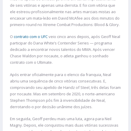
de seis vitórias e apenas uma derrota. E foi com vitória que
ele estreou profissionalmente nas artes marciais mistas ao
encaixar um mata-leão em David McAfee aos dois minutos do
primeiro round no Xtreme Combat Productions: Blood & Glory.
O
contrato com o UFC
veio cinco anos depois, após Geoff Neal
participar do Dana White’s Contender Series — programa
dedicado a encontrar novos talentos do MMA. Após vencer
Chase Waldon por nocaute, o atleta ganhou o sonhado
contrato com o Ultimate.
Após entrar oficialmente para o elenco da franquia, Neal
abriu uma sequência de cinco vitórias consecutivas. E,
comprovando seu apelido de Handz of Steel, três delas foram
por nocaute. Mas em setembro de 2020, o norte-americano
Stephen Thompson pôs fim à invencibilidade de Neal,
derrotando-o por decisão unânime dos juízes.
Em seguida, Geoff perdeu mais uma luta, agora para Neil
Magny. Depois, ele conquistou mais duas vitórias sucessivas