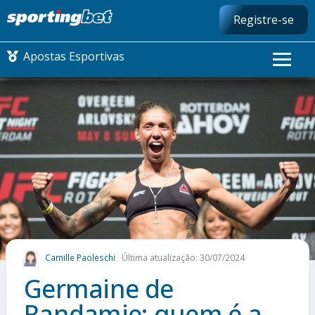
Registre-se
Apostas Esportivas
CONMEBOL LIBERTADORES
FUTEBOL NACIONAL
FUTEBOL INTERNACIONAL
COMO APOSTAR
Camille Paoleschi
Última atualização: 30/07/2024
MAIS ESPORTES
Germaine de
Randamie: quem é a