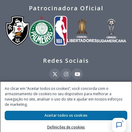
Patrocinadora Oficial
Redes Sociais
Ao clicar em “Aceitar todos os cookies”, você concorda com o
armazenamento de cookies no seu dispositivo para melhorar a
Este site é operado pela Ventmear Brasil LTDA (CNPJ 52.868.380/0001-84), com
navegação no site, analisar o uso do site e ajudar em nossos esforços
endereço na Avenida Brigadeiro Faria Lima, nº 4.055, 3º andar, Itaim Bibi, no
de marketing.
Município de São Paulo, Estado de São Paulo, CEP 04538-133, Brasil - empresa
autorizada a operar apostas de quota fixa em todo território nacional pela
Aceitar todos os cookies
Secretaria de Prêmios e Apostas do Ministério da Fazenda, conforme Portaria nº
247, de 07.02.2025, publicada no DOU em 11.2.2025.
Definições de cookies