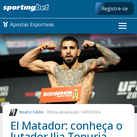
Registre-se
Apostas Esportivas
CONMEBOL LIBERTADORES
FUTEBOL NACIONAL
FUTEBOL INTERNACIONAL
COMO APOSTAR
Beatriz Fabbri
Última atualização: 19/07/2024
MAIS ESPORTES
El Matador: conheça o
lutador Ilia Topuria,