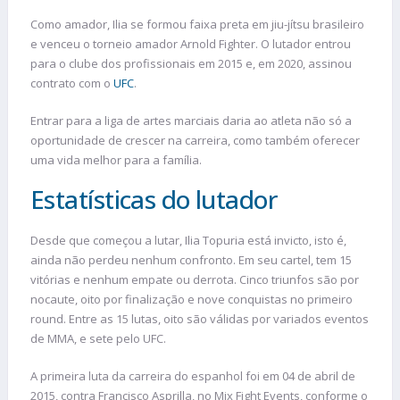
Como amador, Ilia se formou faixa preta em jiu-jítsu brasileiro
e venceu o torneio amador Arnold Fighter. O lutador entrou
para o clube dos profissionais em 2015 e, em 2020, assinou
contrato com o
UFC
.
Entrar para a liga de artes marciais daria ao atleta não só a
oportunidade de crescer na carreira, como também oferecer
uma vida melhor para a família.
Estatísticas do lutador
Desde que começou a lutar, Ilia Topuria está invicto, isto é,
ainda não perdeu nenhum confronto. Em seu cartel, tem 15
vitórias e nenhum empate ou derrota. Cinco triunfos são por
nocaute, oito por finalização e nove conquistas no primeiro
round. Entre as 15 lutas, oito são válidas por variados eventos
de MMA, e sete pelo UFC.
A primeira luta da carreira do espanhol foi em 04 de abril de
2015, contra Francisco Asprilla, no Mix Fight Events, conforme o