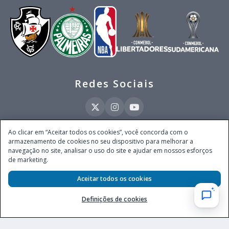
Redes Sociais
Ao clicar em “Aceitar todos os cookies”, você concorda com o
armazenamento de cookies no seu dispositivo para melhorar a
Este site é operado pela Ventmear Brasil LTDA (CNPJ 52.868.380/0001-84), com
navegação no site, analisar o uso do site e ajudar em nossos esforços
endereço na Avenida Brigadeiro Faria Lima, nº 4.055, 3º andar, Itaim Bibi, no
de marketing.
Município de São Paulo, Estado de São Paulo, CEP 04538-133, Brasil - empresa
autorizada a operar apostas de quota fixa em todo território nacional pela
Aceitar todos os cookies
Secretaria de Prêmios e Apostas do Ministério da Fazenda, conforme Portaria nº
247, de 07.02.2025, publicada no DOU em 11.2.2025.
Definições de cookies