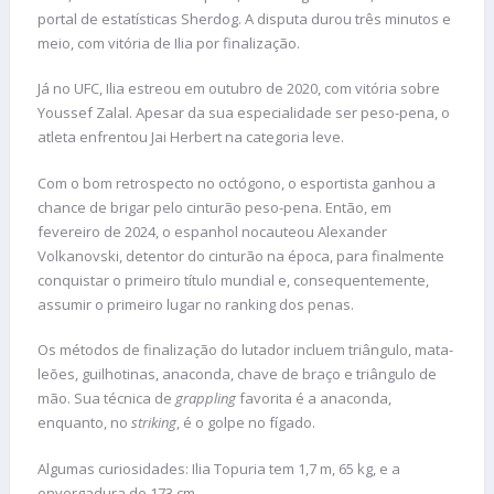
portal de estatísticas Sherdog. A disputa durou três minutos e
meio, com vitória de Ilia por finalização.
Já no UFC, Ilia estreou em outubro de 2020, com vitória sobre
Youssef Zalal. Apesar da sua especialidade ser peso-pena, o
atleta enfrentou Jai Herbert na categoria leve.
Com o bom retrospecto no octógono, o esportista ganhou a
chance de brigar pelo cinturão peso-pena. Então, em
fevereiro de 2024, o espanhol nocauteou Alexander
Volkanovski, detentor do cinturão na época, para finalmente
conquistar o primeiro título mundial e, consequentemente,
assumir o primeiro lugar no ranking dos penas.
Os métodos de finalização do lutador incluem triângulo, mata-
leões, guilhotinas, anaconda, chave de braço e triângulo de
mão. Sua técnica de
grappling
favorita é a anaconda,
enquanto, no
striking
, é o golpe no fígado.
Algumas curiosidades: Ilia Topuria tem 1,7 m, 65 kg, e a
envergadura de 173 cm.