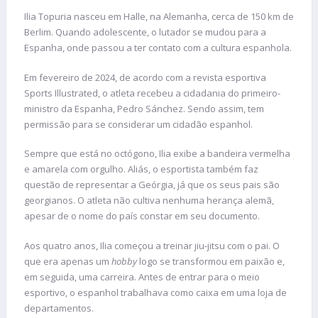
Ilia Topuria nasceu em Halle, na Alemanha, cerca de 150 km de
Berlim. Quando adolescente, o lutador se mudou para a
Espanha, onde passou a ter contato com a cultura espanhola.
Em fevereiro de 2024, de acordo com a revista esportiva
Sports Illustrated, o atleta recebeu a cidadania do primeiro-
ministro da Espanha, Pedro Sánchez. Sendo assim, tem
permissão para se considerar um cidadão espanhol.
Sempre que está no octógono, Ilia exibe a bandeira vermelha
e amarela com orgulho. Aliás, o esportista também faz
questão de representar a Geórgia, já que os seus pais são
georgianos. O atleta não cultiva nenhuma herança alemã,
apesar de o nome do país constar em seu documento.
Aos quatro anos, Ilia começou a treinar jiu-jitsu com o pai. O
que era apenas um
hobby
logo se transformou em paixão e,
em seguida, uma carreira. Antes de entrar para o meio
esportivo, o espanhol trabalhava como caixa em uma loja de
departamentos.