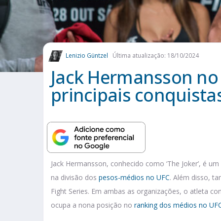
Lenizio Güntzel
Última atualização: 18/10/2024
Jack Hermansson no U
principais conquist
Jack Hermansson, conhecido como ‘The Joker’, é um
na divisão dos
pesos-médios no UFC
. Além disso, t
Fight Series. Em ambas as organizações, o atleta co
ocupa a nona posição no
ranking dos médios no UF