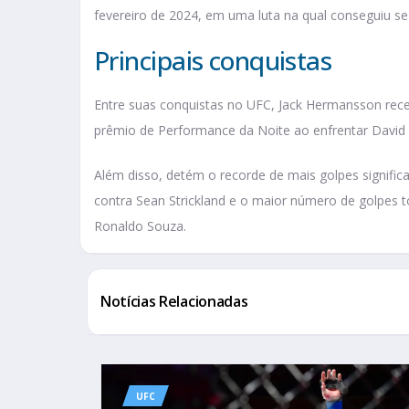
fevereiro de 2024, em uma luta na qual conseguiu se 
Principais conquistas
Entre suas conquistas no UFC, Jack Hermansson rece
prêmio de Performance da Noite ao enfrentar David
Além disso, detém o recorde de mais golpes signifi
contra Sean Strickland e o maior número de golpes 
Ronaldo Souza.
Notícias Relacionadas
UFC