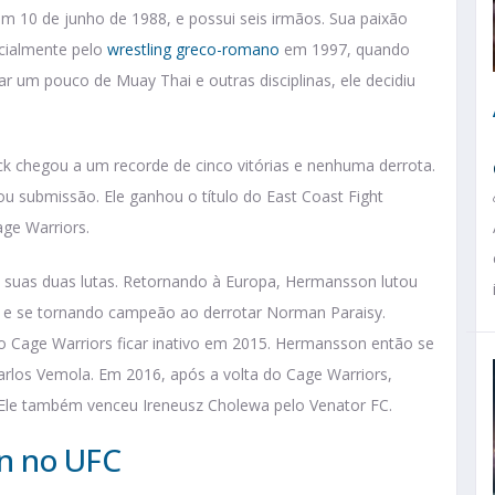
em 10 de junho de 1988, e possui seis irmãos. Sua paixão
ecialmente pelo
wrestling greco-romano
em 1997, quando
ar um pouco de Muay Thai e outras disciplinas, ele decidiu
ack chegou a um recorde de cinco vitórias e nenhuma derrota.
ou submissão. Ele ganhou o título do East Coast Fight
age Warriors.
suas duas lutas. Retornando à Europa, Hermansson lutou
 e se tornando campeão ao derrotar Norman Paraisy.
 o Cage Warriors ficar inativo em 2015. Hermansson então se
arlos Vemola. Em 2016, após a volta do Cage Warriors,
 Ele também venceu Ireneusz Cholewa pelo Venator FC.
on no UFC