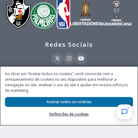
Redes Sociais
Ao clicar em “Aceitar todos os cookies”, você concorda com o
armazenamento de cookies no seu dispositivo para melhorar a
Este site é operado pela Ventmear Brasil LTDA (CNPJ 52.868.380/0001-84), com
navegação no site, analisar o uso do site e ajudar em nossos esforços
endereço na Avenida Brigadeiro Faria Lima, nº 4.055, 3º andar, Itaim Bibi, no
de marketing.
Município de São Paulo, Estado de São Paulo, CEP 04538-133, Brasil - empresa
autorizada a operar apostas de quota fixa em todo território nacional pela
Secretaria de Prêmios e Apostas do Ministério da Fazenda, conforme Portaria nº
Aceitar todos os cookies
247, de 07.02.2025, publicada no DOU em 11.2.2025.
Definições de cookies