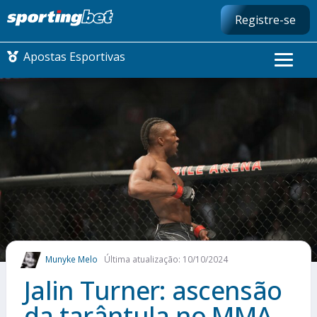
Registre-se
Apostas Esportivas
CONMEBOL LIBERTADORES
FUTEBOL NACIONAL
FUTEBOL INTERNACIONAL
COMO APOSTAR
Munyke Melo
Última atualização: 10/10/2024
MAIS ESPORTES
Jalin Turner: ascensão
da tarântula no MMA