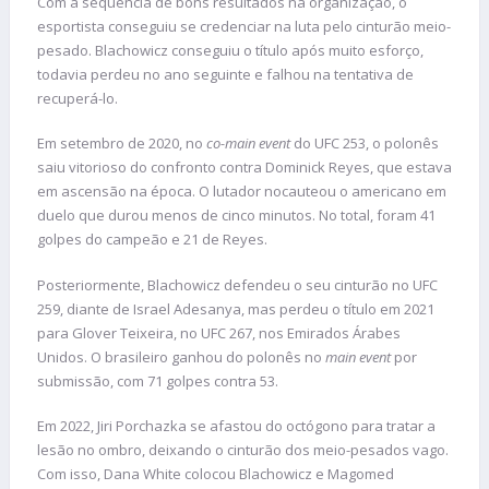
Com a sequência de bons resultados na organização, o
esportista conseguiu se credenciar na luta pelo cinturão meio-
pesado. Blachowicz conseguiu o título após muito esforço,
todavia perdeu no ano seguinte e falhou na tentativa de
recuperá-lo.
Em setembro de 2020, no
co-main event
do UFC 253, o polonês
saiu vitorioso do confronto contra Dominick Reyes, que estava
em ascensão na época. O lutador nocauteou o americano em
duelo que durou menos de cinco minutos. No total, foram 41
golpes do campeão e 21 de Reyes.
Posteriormente, Blachowicz defendeu o seu cinturão no UFC
259, diante de Israel Adesanya, mas perdeu o título em 2021
para Glover Teixeira, no UFC 267, nos Emirados Árabes
Unidos. O brasileiro ganhou do polonês no
main event
por
submissão, com 71 golpes contra 53.
Em 2022, Jiri Porchazka se afastou do octógono para tratar a
lesão no ombro, deixando o cinturão dos meio-pesados vago.
Com isso, Dana White colocou Blachowicz e Magomed