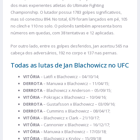
dos mais experientes atletas do Ultimate Fighting
Championship. O lutador possui 1783 golpes significativos,
mas só conectou 894. No total, 679 foram lançados em pé, 105
no
clinch
e 110 no solo. O polonês também apresenta bons
números em quedas, com 38 tentativas e 12 aplicadas.
Por outro lado, entre os golpes desferidos, Jan acertou 565 na
cabeça dos adversários, 192 no corpo e 137 nas pernas.
Todas as lutas de Jan Blachowicz no UFC
VITÓRIA
– Latifi x Blachowicz – 04/10/14;
DERROTA
– Manuwa x Blachowicz – 11/04/15;
DERROTA
– Blachowicz x Anderson – 05/09/15;
VITÓRIA
– Pokrajac x Blachowicz – 10/04/16;
DERROTA
– Gustafsson x Blachowicz – 03/09/16;
DERROTA
– Cummins x Blachowicz – 08/04/17;
VITÓRIA
– Blachowicz x Clark – 21/10/17;
VITÓRIA
– Cannonier x Blachowicz – 16/12/17;
VITÓRIA
– Manuwa x Blachowicz – 17/03/18;
VITÓRIA
– Blachowicz x Krylov – 15/09/18;