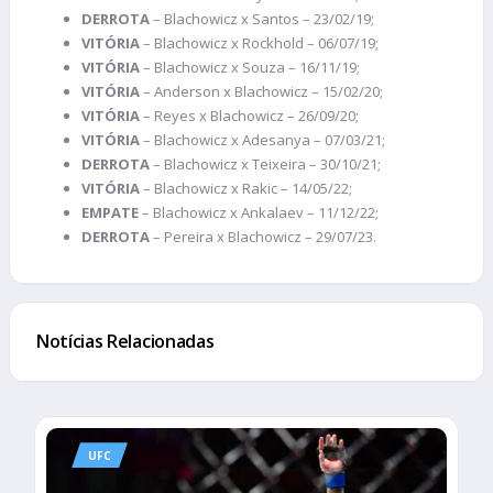
DERROTA
– Blachowicz x Santos – 23/02/19;
VITÓRIA
– Blachowicz x Rockhold – 06/07/19;
VITÓRIA
– Blachowicz x Souza – 16/11/19;
VITÓRIA
– Anderson x Blachowicz – 15/02/20;
VITÓRIA
– Reyes x Blachowicz – 26/09/20;
VITÓRIA
– Blachowicz x Adesanya – 07/03/21;
DERROTA
– Blachowicz x Teixeira – 30/10/21;
VITÓRIA
– Blachowicz x Rakic – 14/05/22;
EMPATE
– Blachowicz x Ankalaev – 11/12/22;
DERROTA
– Pereira x Blachowicz – 29/07/23.
Notícias Relacionadas
UFC