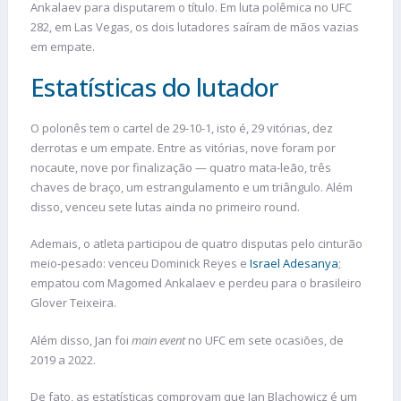
Ankalaev para disputarem o título. Em luta polêmica no UFC
282, em Las Vegas, os dois lutadores saíram de mãos vazias
em empate.
Estatísticas do lutador
O polonês tem o cartel de 29-10-1, isto é, 29 vitórias, dez
derrotas e um empate. Entre as vitórias, nove foram por
nocaute, nove por finalização — quatro mata-leão, três
chaves de braço, um estrangulamento e um triângulo. Além
disso, venceu sete lutas ainda no primeiro round.
Ademais, o atleta participou de quatro disputas pelo cinturão
meio-pesado: venceu Dominick Reyes e
Israel Adesanya
;
empatou com Magomed Ankalaev e perdeu para o brasileiro
Glover Teixeira.
Além disso, Jan foi
main event
no UFC em sete ocasiões, de
2019 a 2022.
De fato, as estatísticas comprovam que Jan Blachowicz é um