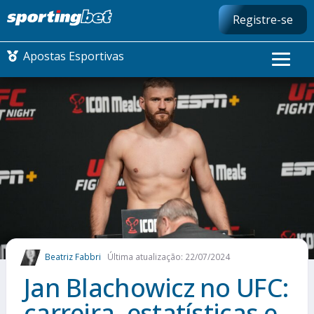
Registre-se
Apostas Esportivas
CONMEBOL LIBERTADORES
FUTEBOL NACIONAL
FUTEBOL INTERNACIONAL
COMO APOSTAR
Beatriz Fabbri
Última atualização: 22/07/2024
MAIS ESPORTES
Jan Blachowicz no UFC:
carreira, estatísticas e