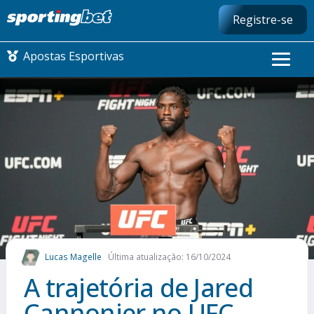
Registre-se
Apostas Esportivas
CONMEBOL LIBERTADORES
FUTEBOL NACIONAL
FUTEBOL INTERNACIONAL
COMO APOSTAR
Lucas Magelle
Última atualização: 16/10/2024
MAIS ESPORTES
A trajetória de Jared
Cannonier no UFC