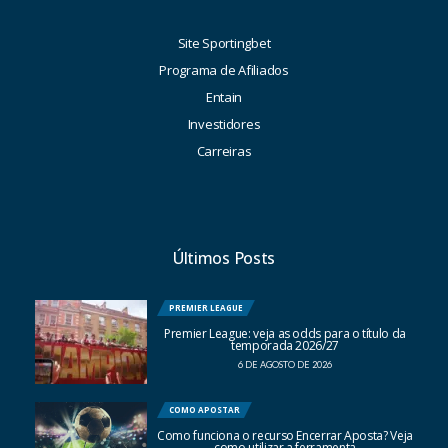
Site Sportingbet
Programa de Afiliados
Entain
Investidores
Carreiras
Últimos Posts
PREMIER LEAGUE
Premier League: veja as odds para o título da
temporada 2026/27
6 DE AGOSTO DE 2026
COMO APOSTAR
Como funciona o recurso Encerrar Aposta? Veja
como utilizar a ferramenta