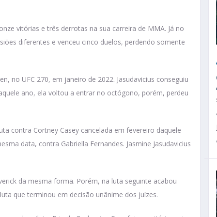
nze vitórias e três derrotas na sua carreira de MMA. Já no
asiões diferentes e venceu cinco duelos, perdendo somente
sen, no UFC 270, em janeiro de 2022. Jasudavicius conseguiu
daquele ano, ela voltou a entrar no octógono, porém, perdeu
 luta contra Cortney Casey cancelada em fevereiro daquele
esma data, contra Gabriella Fernandes. Jasmine Jasudavicius
erick da mesma forma. Porém, na luta seguinte acabou
luta que terminou em decisão unânime dos juízes.