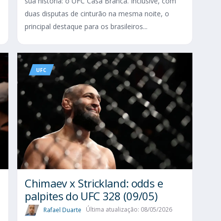
sua história: o UFC Casa Branca. Inclusive, com
duas disputas de cinturão na mesma noite, o
principal destaque para os brasileiros...
UFC
Chimaev x Strickland: odds e
palpites do UFC 328 (09/05)
Rafael Duarte
Última atualização: 08/05/2026