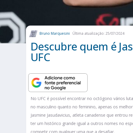
Bruno Marquesini
Última atualização: 25/07/2024
Descubre quem é Jas
UFC
No UFC é possível encontrar no octógono vários lut
no masculino quanto no feminino, apenas os melhor
Jasmine Jasudavicius, atleta canadense que entrou 
ter um histórico grande igual a outros nomes no esp
competir com qualquer uma que a desafiar.