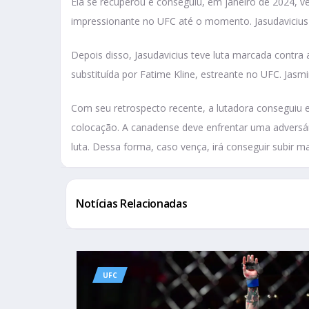
Ela se recuperou e conseguiu, em janeiro de 2024, venc
impressionante no UFC até o momento. Jasudavicius c
Depois disso, Jasudavicius teve luta marcada contra a
substituída por Fatime Kline, estreante no UFC. Jas
Com seu retrospecto recente, a lutadora conseguiu e
colocação. A canadense deve enfrentar uma adversá
luta. Dessa forma, caso vença, irá conseguir subir ma
Notícias Relacionadas
UFC