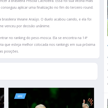
er a brasileira Priscila Cachoeira. Essa foi sua vitória mais
onseguiu aplicar uma finalização no fim do terceiro round.
 brasileira Viviane Araújo. O duelo acabou caindo, e ela foi
mine venceu por decisão unânime.
ntrar no ranking do peso-mosca. Ela se encontra na 14ª
ria que esteja melhor colocada nos rankings em sua próxima
is posições.
UFC