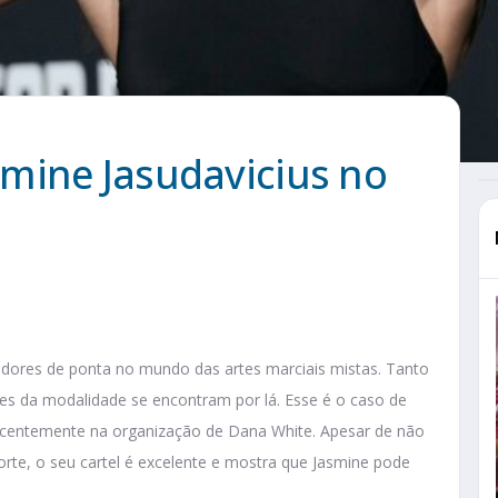
mine Jasudavicius no
adores de ponta no mundo das artes marciais mistas. Tanto
es da modalidade se encontram por lá. Esse é o caso de
recentemente na organização de Dana White. Apesar de não
orte, o seu cartel é excelente e mostra que Jasmine pode