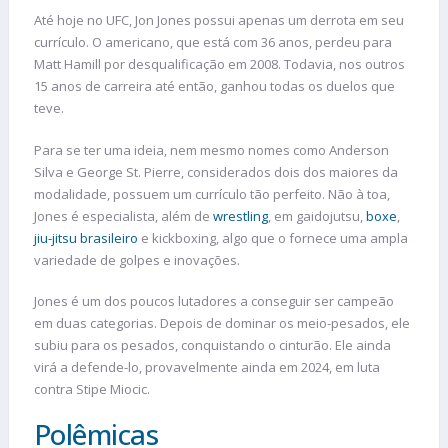
Até hoje no UFC, Jon Jones possui apenas um derrota em seu
currículo. O americano, que está com 36 anos, perdeu para
Matt Hamill por desqualificação em 2008. Todavia, nos outros
15 anos de carreira até então, ganhou todas os duelos que
teve.
Para se ter uma ideia, nem mesmo nomes como Anderson
Silva e George St. Pierre, considerados dois dos maiores da
modalidade, possuem um currículo tão perfeito. Não à toa,
Jones é especialista, além de
wrestling
, em gaidojutsu,
boxe
,
jiu-jitsu brasileiro
e kickboxing, algo que o fornece uma ampla
variedade de golpes e inovações.
Jones é um dos poucos lutadores a conseguir ser campeão
em duas categorias. Depois de dominar os meio-pesados, ele
subiu para os pesados, conquistando o cinturão. Ele ainda
virá a defende-lo, provavelmente ainda em 2024, em luta
contra Stipe Miocic.
Polêmicas