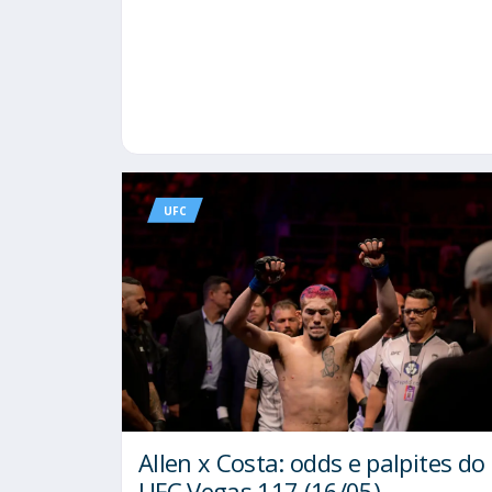
UFC
Allen x Costa: odds e palpites do
UFC Vegas 117 (16/05)