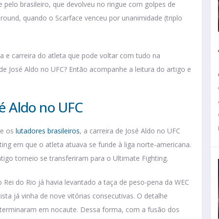
 pelo brasileiro, que devolveu no ringue com golpes de
ro round, quando o Scarface venceu por unanimidade (triplo
a e carreira do atleta que pode voltar com tudo na
de José Aldo no UFC? Então acompanhe a leitura do artigo e
osé Aldo no UFC
re os
lutadores brasileiros
, a carreira de José Aldo no UFC
g em que o atleta atuava se funde à liga norte-americana.
igo torneio se transferiram para o Ultimate Fighting.
 o Rei do Rio já havia levantado a taça de peso-pena da WEC
a já vinha de nove vitórias consecutivas. O detalhe
os terminaram em nocaute. Dessa forma, com a fusão dos