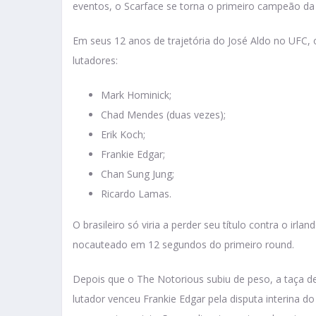
eventos, o Scarface se torna o primeiro campeão d
Em seus 12 anos de trajetória do José Aldo no UFC, 
lutadores:
Mark Hominick;
Chad Mendes (duas vezes);
Erik Koch;
Frankie Edgar;
Chan Sung Jung;
Ricardo Lamas.
O brasileiro só viria a perder seu título contra o i
nocauteado em 12 segundos do primeiro round.
Depois que o The Notorious subiu de peso, a taça d
lutador venceu Frankie Edgar pela disputa interina d