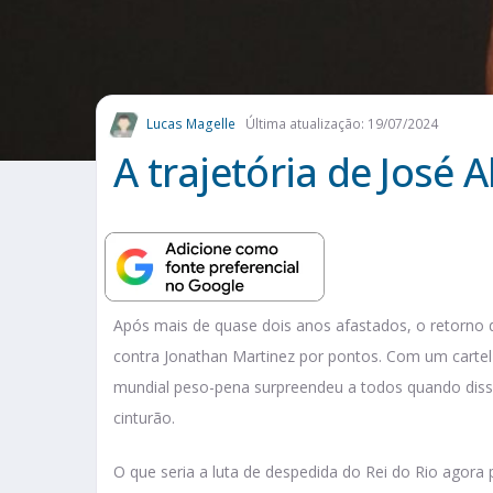
Lucas Magelle
Última atualização: 19/07/2024
A trajetória de José 
Após mais de quase dois anos afastados, o retorno 
contra Jonathan Martinez por pontos. Com um cartel 
mundial peso-pena surpreendeu a todos quando diss
cinturão.
O que seria a luta de despedida do Rei do Rio agora 