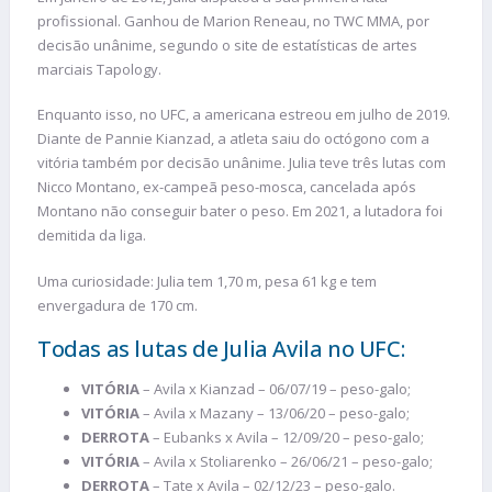
profissional. Ganhou de Marion Reneau, no TWC MMA, por
decisão unânime, segundo o site de estatísticas de artes
marciais Tapology.
Enquanto isso, no UFC, a americana estreou em julho de 2019.
Diante de Pannie Kianzad, a atleta saiu do octógono com a
vitória também por decisão unânime. Julia teve três lutas com
Nicco Montano, ex-campeã peso-mosca, cancelada após
Montano não conseguir bater o peso. Em 2021, a lutadora foi
demitida da liga.
Uma curiosidade: Julia tem 1,70 m, pesa 61 kg e tem
envergadura de 170 cm.
Todas as lutas de Julia Avila no UFC:
VITÓRIA
– Avila x Kianzad – 06/07/19 – peso-galo;
VITÓRIA
– Avila x Mazany – 13/06/20 – peso-galo;
DERROTA
– Eubanks x Avila – 12/09/20 – peso-galo;
VITÓRIA
– Avila x Stoliarenko – 26/06/21 – peso-galo;
DERROTA
– Tate x Avila – 02/12/23 – peso-galo.