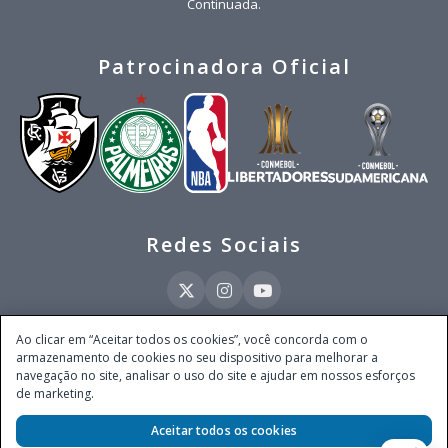
Continuada.
Patrocinadora Oficial
Redes Sociais
Ao clicar em “Aceitar todos os cookies”, você concorda com o
armazenamento de cookies no seu dispositivo para melhorar a
Este site é operado pela Ventmear Brasil LTDA (CNPJ 52.868.380/0001-84), com
navegação no site, analisar o uso do site e ajudar em nossos esforços
endereço na Avenida Brigadeiro Faria Lima, nº 4.055, 3º andar, Itaim Bibi, no
de marketing.
Município de São Paulo, Estado de São Paulo, CEP 04538-133, Brasil - empresa
autorizada a operar apostas de quota fixa em todo território nacional pela
Aceitar todos os cookies
Secretaria de Prêmios e Apostas do Ministério da Fazenda, conforme Portaria nº
247, de 07.02.2025, publicada no DOU em 11.2.2025.