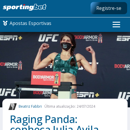
Registre-se
Apostas Esportivas
CONMEBOL LIBERTADORES
FUTEBOL NACIONAL
FUTEBOL INTERNACIONAL
COMO APOSTAR
Beatriz Fabbri
Última atualização: 24/07/2024
MAIS ESPORTES
Raging Panda:
conheça Julia Avila,