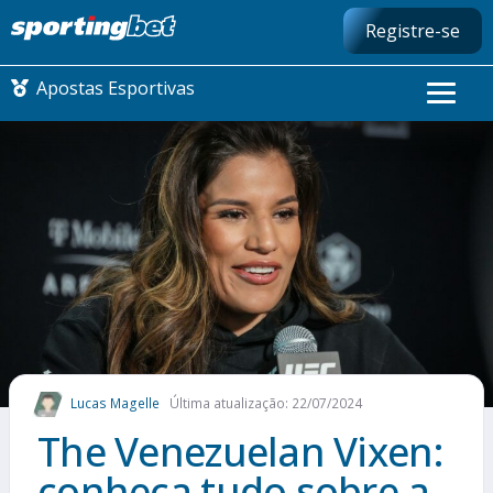
Registre-se
Apostas Esportivas
CONMEBOL LIBERTADORES
FUTEBOL NACIONAL
FUTEBOL INTERNACIONAL
COMO APOSTAR
Lucas Magelle
Última atualização: 22/07/2024
MAIS ESPORTES
The Venezuelan Vixen:
conheça tudo sobre a