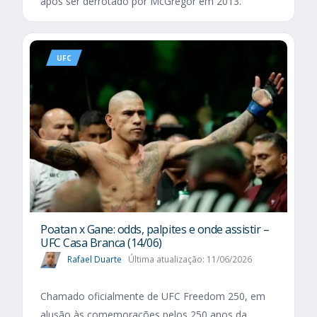
após ser derrotado por McGregor em 2013.
UFC
Poatan x Gane: odds, palpites e onde assistir –
UFC Casa Branca (14/06)
Rafael Duarte
Última atualização: 11/06/2026
Chamado oficialmente de UFC Freedom 250, em
alusão às comemorações pelos 250 anos da