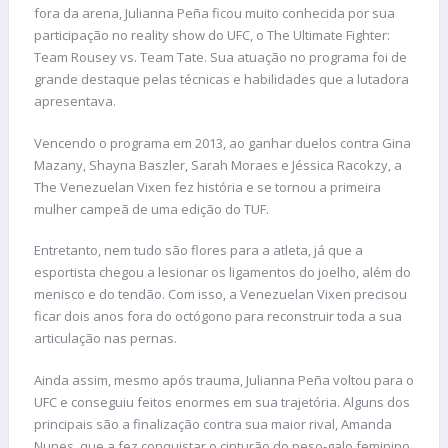
fora da arena, Julianna Peña ficou muito conhecida por sua
participação no reality show do UFC, o The Ultimate Fighter:
Team Rousey vs. Team Tate. Sua atuação no programa foi de
grande destaque pelas técnicas e habilidades que a lutadora
apresentava.
Vencendo o programa em 2013, ao ganhar duelos contra Gina
Mazany, Shayna Baszler, Sarah Moraes e Jéssica Racokzy, a
The Venezuelan Vixen fez história e se tornou a primeira
mulher campeã de uma edição do TUF.
Entretanto, nem tudo são flores para a atleta, já que a
esportista chegou a lesionar os ligamentos do joelho, além do
menisco e do tendão. Com isso, a Venezuelan Vixen precisou
ficar dois anos fora do octógono para reconstruir toda a sua
articulação nas pernas.
Ainda assim, mesmo após trauma, Julianna Peña voltou para o
UFC e conseguiu feitos enormes em sua trajetória. Alguns dos
principais são a finalização contra sua maior rival, Amanda
Nunes, que a fez conquistar o cinturão do peso-galo feminino,