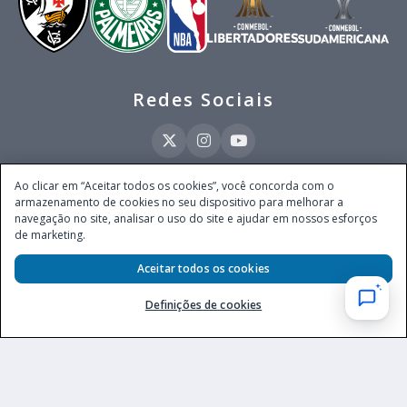
Redes Sociais
Ao clicar em “Aceitar todos os cookies”, você concorda com o
armazenamento de cookies no seu dispositivo para melhorar a
Este site é operado pela Ventmear Brasil LTDA (CNPJ 52.868.380/0001-84), com
navegação no site, analisar o uso do site e ajudar em nossos esforços
endereço na Avenida Brigadeiro Faria Lima, nº 4.055, 3º andar, Itaim Bibi, no
de marketing.
Município de São Paulo, Estado de São Paulo, CEP 04538-133, Brasil - empresa
autorizada a operar apostas de quota fixa em todo território nacional pela
Secretaria de Prêmios e Apostas do Ministério da Fazenda, conforme Portaria nº
Aceitar todos os cookies
247, de 07.02.2025, publicada no DOU em 11.2.2025.
Definições de cookies