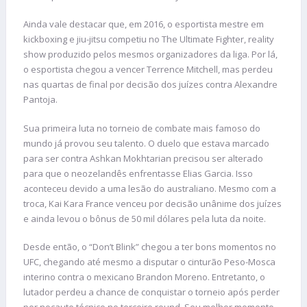
Ainda vale destacar que, em 2016, o esportista mestre em
kickboxing e jiu-jitsu competiu no The Ultimate Fighter, reality
show produzido pelos mesmos organizadores da liga. Por lá,
o esportista chegou a vencer Terrence Mitchell, mas perdeu
nas quartas de final por decisão dos juízes contra Alexandre
Pantoja.
Sua primeira luta no torneio de combate mais famoso do
mundo já provou seu talento. O duelo que estava marcado
para ser contra Ashkan Mokhtarian precisou ser alterado
para que o neozelandês enfrentasse Elias Garcia. Isso
aconteceu devido a uma lesão do australiano. Mesmo com a
troca, Kai Kara France venceu por decisão unânime dos juízes
e ainda levou o bônus de 50 mil dólares pela luta da noite.
Desde então, o “Don’t Blink” chegou a ter bons momentos no
UFC, chegando até mesmo a disputar o cinturão Peso-Mosca
interino contra o mexicano Brandon Moreno. Entretanto, o
lutador perdeu a chance de conquistar o torneio após perder