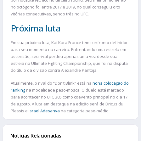
por nocaute técnico no terceiro round. Seu melhor momento
no octógono foi entre 2017 e 2019, no qual conseguiu oito
vitórias consecutivas, sendo três no UFC.
Próxima luta
Em sua próxima luta, Kai Kara France tem confronto definidor
para seu momento na carreira. Enfrentando uma estrela em
ascensão, seu rival perdeu apenas uma vez desde sua
estreia no Ultimate Fighting Championship, que foi na disputa
do título da divisão contra Alexandre Pantoja.
Atualmente, o rival do “Don’t Blink” está na
nona colocação do
ranking
na modalidade peso-mosca. O duelo está marcado
para acontecer no UFC 305 como coevento principal no dia 17
de agosto. A luta em destaque na edição será de Dricus du
Plessis e
Israel Adesanya
na categoria peso-médio.
Notícias Relacionadas