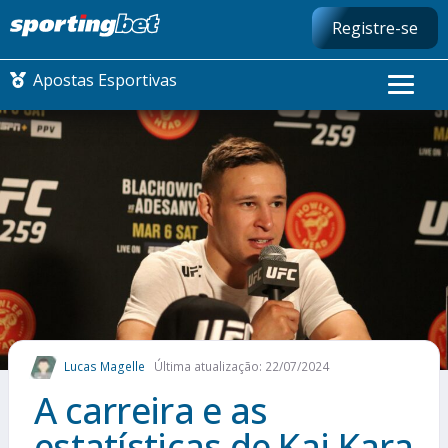
Registre-se
Apostas Esportivas
CONMEBOL LIBERTADORES
FUTEBOL NACIONAL
FUTEBOL INTERNACIONAL
COMO APOSTAR
Lucas Magelle
Última atualização: 22/07/2024
MAIS ESPORTES
A carreira e as
estatísticas de Kai Kara