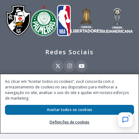
Redes Sociais
Ao clicar em “Aceitar todos os cookies”, você concorda com o
armazenamento de cookies no seu dispositivo para melhorar a
Este site é operado pela Ventmear Brasil LTDA (CNPJ 52.868.380/0001-84), com
navegação no site, analisar o uso do site e ajudar em nossos esforços
endereço na Avenida Brigadeiro Faria Lima, nº 4.055, 3º andar, Itaim Bibi, no
de marketing.
Município de São Paulo, Estado de São Paulo, CEP 04538-133, Brasil - empresa
autorizada a operar apostas de quota fixa em todo território nacional pela
Secretaria de Prêmios e Apostas do Ministério da Fazenda, conforme Portaria nº
Aceitar todos os cookies
247, de 07.02.2025, publicada no DOU em 11.2.2025.
Definições de cookies