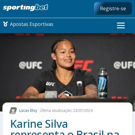
Registre-se
Apostas Esportivas
CONMEBOL LIBERTADORES
FUTEBOL NACIONAL
FUTEBOL INTERNACIONAL
COMO APOSTAR
Lucas Eloy
Última atualização: 22/07/2024
MAIS ESPORTES
Karine Silva
representa o Brasil na