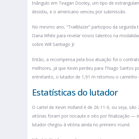
triângulo em Teagan Dooley, um tipo de estrangula
desistiu, e o americano venceu por submissão.
No mesmo ano, “Trailblazer” participou da segunda
Dana White para revelar novos talentos na modalida
sobre Will Santiago Jr.
Então, a recompensa pela boa atuação foi o contrato
melhores, já que Kevin perdeu para Thiago Santos po
entretanto, o lutador de 1,91 m retomou o caminho d
Estatísticas do lutador
O cartel de Kevin Holland é de 26-11-0, ou seja, sã
vitórias foram por nocaute e oito por finalização — i
lutador chegou à vitória ainda no primeiro round.