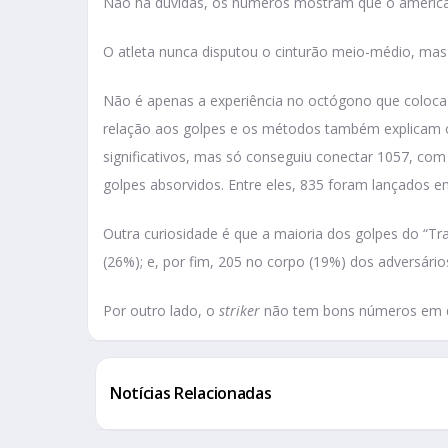
Não há dúvidas, os números mostram que o americ
O atleta nunca disputou o cinturão meio-médio, mas
Não é apenas a experiência no octógono que coloca 
relação aos golpes e os métodos também explicam o
significativos, mas só conseguiu conectar 1057, com
golpes absorvidos. Entre eles, 835 foram lançados 
Outra curiosidade é que a maioria dos golpes do “Tra
(26%); e, por fim, 205 no corpo (19%) dos adversári
Por outro lado, o
striker
não tem bons números em qu
Notícias Relacionadas