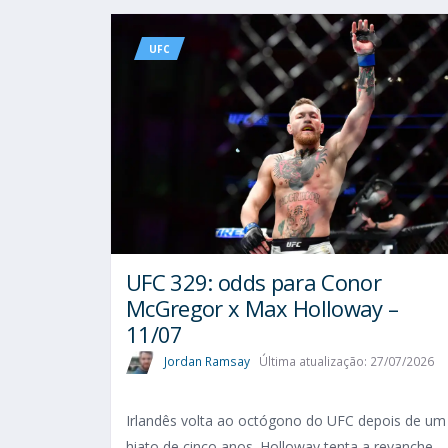
UFC
UFC 329: odds para Conor
McGregor x Max Holloway –
11/07
Jordan Ramsay
Última atualização: 27/07/2026
Irlandês volta ao octógono do UFC depois de um
hiato de cinco anos. Holloway tenta a revanche