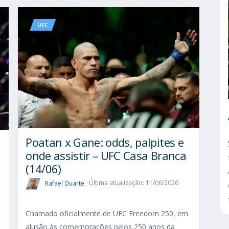
UFC
Poatan x Gane: odds, palpites e
onde assistir – UFC Casa Branca
(14/06)
Rafael Duarte
Última atualização: 11/06/2026
Chamado oficialmente de UFC Freedom 250, em
alusão às comemorações pelos 250 anos da