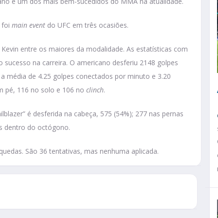
ano é um dos mais bem-sucedidos do MMA na atualidade.
 foi
main event
do UFC em três ocasiões.
Kevin entre os maiores da modalidade. As estatísticas com
 sucesso na carreira. O americano desferiu 2148 golpes
 a média de 4.25 golpes conectados por minuto e 3.20
em pé, 116 no solo e 106 no
clinch
.
ilblazer” é desferida na cabeça, 575 (54%); 277 nas pernas
os dentro do octógono.
edas. São 36 tentativas, mas nenhuma aplicada.