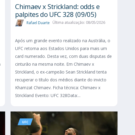
Chimaev x Strickland: odds e
palpites do UFC 328 (09/05)
Rafael Duarte
Última atualização: 08/05/2026
Após um grande evento realizado na Austrália, o
UFC retorna aos Estados Unidos para mais um
card numerado. Desta vez, com duas disputas de
a
cinturão na mesma noite. Em Chimaev x
Strickland, o ex-campeão Sean Strickland tenta
recuperar o título dos médios diante do invicto
Khamzat Chimaev. Ficha técnica: Chimaev x
Strickland Evento: UFC 328Data:...
UFC