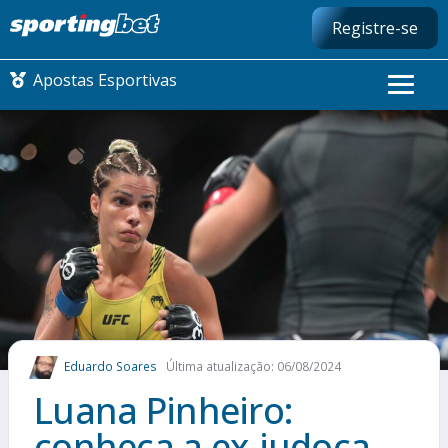
Registre-se
Apostas Esportivas
CONMEBOL LIBERTADORES
FUTEBOL NACIONAL
FUTEBOL INTERNACIONAL
COMO APOSTAR
Eduardo Soares
Última atualização: 06/08/2024
MAIS ESPORTES
Luana Pinheiro:
conheça a ex-judoca