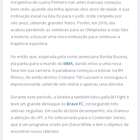
A trajetória de Luana Pinheiro nas artes marciais começou
bem cedo, quando ela tinha apenas dois anos de idade. A sua
inclinação inicial na luta foi para o judô, onde competiu por
oito anos, obtendo grandes feitos. Porém, em 2016, ela
acabou perdendo as seletivas para as Olimpíadas e este fato
a motivou a buscar uma nova motivação para continuar a
trajetória esportiva.
Foi então que, inspirada pela norte-americana Ronda Rousey,
ela partiu para o mundo do
MMA
, dando início a uma nova
fase em sua carreira. A paraibana começou a treinar na BH
Rhinos, do então técnico Cristiano ‘Titi’ Lazzarin e conseguiu o
impressionante cartel de oito vitória e apenas uma derrota.
Durante este período, a lutadora também lutou pela BH Fight e
teve um grande destaque no
Brave FC,
conseguindo três
vitórias seguidas. Em razão do bom desempenho, ela chamou
a atenção do UFC e foi selecionada para o Contender Series,
que é um programa criado por Dana White e tem o objetivo de
encontrar novos talentos.