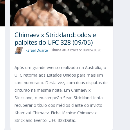
Chimaev x Strickland: odds e
palpites do UFC 328 (09/05)
Rafael Duarte
Última atualização: 08/05/2026
Após um grande evento realizado na Austrália, o
UFC retorna aos Estados Unidos para mais um
card numerado. Desta vez, com duas disputas de
a
cinturão na mesma noite. Em Chimaev x
Strickland, o ex-campeão Sean Strickland tenta
recuperar o título dos médios diante do invicto
Khamzat Chimaev. Ficha técnica: Chimaev x
Strickland Evento: UFC 328Data:...