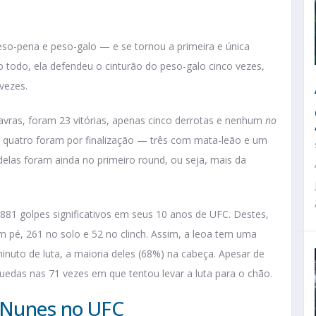
eso-pena e peso-galo — e se tornou a primeira e única
o todo, ela defendeu o cinturão do peso-galo cinco vezes,
vezes.
lavras, foram 23 vitórias, apenas cinco derrotas e nenhum
no
 e quatro foram por finalização — três com mata-leão e um
delas foram ainda no primeiro round, ou seja, mais da
1881 golpes significativos em seus 10 anos de UFC. Destes,
 pé, 261 no solo e 52 no clinch. Assim, a leoa tem uma
inuto de luta, a maioria deles (68%) na cabeça. Apesar de
quedas nas 71 vezes em que tentou levar a luta para o chão.
a Nunes no UFC