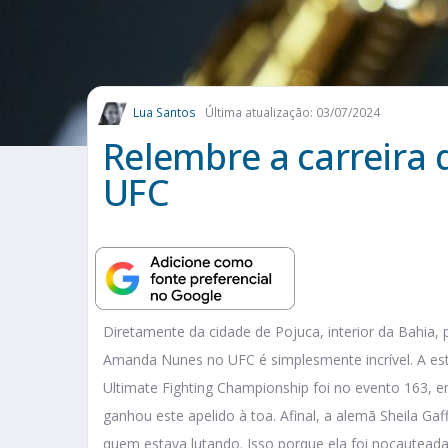
Lua Santos
Última atualização: 03/07/2024
Relembre a carreira
UFC
Diretamente da cidade de Pojuca, interior da Bahia,
Amanda Nunes no UFC é simplesmente incrível. A e
Ultimate Fighting Championship foi no evento 163, 
ganhou este apelido à toa. Afinal, a alemã Sheila G
quem estava lutando. Isso porque ela foi nocautead