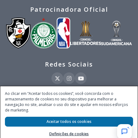
Patrocinadora Oficial
Redes Sociais
Ao clicar em “Aceitar todos os cookies”, você concorda com o
armazenamento de cookies no seu dispositivo para melhorar a
Este site é operado pela Ventmear Brasil LTDA (CNPJ 52.868.380/0001-84), com
navegação no site, analisar o uso do site e ajudar em nossos esforços
endereço na Avenida Brigadeiro Faria Lima, nº 4.055, 3º andar, Itaim Bibi, no
de marketing.
Município de São Paulo, Estado de São Paulo, CEP 04538-133, Brasil - empresa
autorizada a operar apostas de quota fixa em todo território nacional pela
Aceitar todos os cookies
Secretaria de Prêmios e Apostas do Ministério da Fazenda, conforme Portaria nº
247, de 07.02.2025, publicada no DOU em 11.2.2025.
Definições de cookies