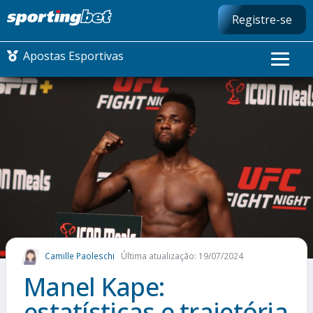
Registre-se
Apostas Esportivas
CONMEBOL LIBERTADORES
FUTEBOL NACIONAL
FUTEBOL INTERNACIONAL
COMO APOSTAR
Camille Paoleschi
Última atualização: 19/07/2024
MAIS ESPORTES
Manel Kape:
estatísticas e trajetória