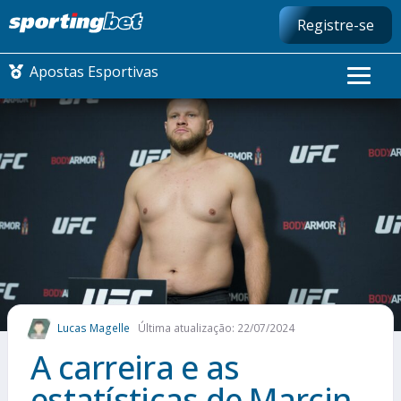
Registre-se
Apostas Esportivas
CONMEBOL LIBERTADORES
FUTEBOL NACIONAL
FUTEBOL INTERNACIONAL
COMO APOSTAR
Lucas Magelle
Última atualização: 22/07/2024
MAIS ESPORTES
A carreira e as
estatísticas de Marcin