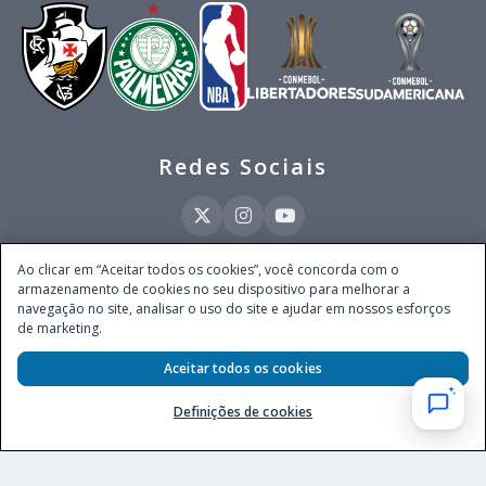
Redes Sociais
Ao clicar em “Aceitar todos os cookies”, você concorda com o
armazenamento de cookies no seu dispositivo para melhorar a
Este site é operado pela Ventmear Brasil LTDA (CNPJ 52.868.380/0001-84), com
navegação no site, analisar o uso do site e ajudar em nossos esforços
endereço na Avenida Brigadeiro Faria Lima, nº 4.055, 3º andar, Itaim Bibi, no
de marketing.
Município de São Paulo, Estado de São Paulo, CEP 04538-133, Brasil - empresa
autorizada a operar apostas de quota fixa em todo território nacional pela
Secretaria de Prêmios e Apostas do Ministério da Fazenda, conforme Portaria nº
Aceitar todos os cookies
247, de 07.02.2025, publicada no DOU em 11.2.2025.
Definições de cookies