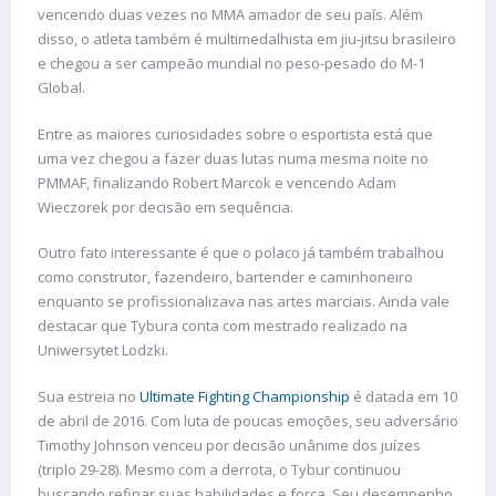
vencendo duas vezes no MMA amador de seu país. Além
disso, o atleta também é multimedalhista em jiu-jitsu brasileiro
e chegou a ser campeão mundial no peso-pesado do M-1
Global.
Entre as maiores curiosidades sobre o esportista está que
uma vez chegou a fazer duas lutas numa mesma noite no
PMMAF, finalizando Robert Marcok e vencendo Adam
Wieczorek por decisão em sequência.
Outro fato interessante é que o polaco já também trabalhou
como construtor, fazendeiro, bartender e caminhoneiro
enquanto se profissionalizava nas artes marciais. Ainda vale
destacar que Tybura conta com mestrado realizado na
Uniwersytet Lodzki.
Sua estreia no
Ultimate Fighting Championship
é datada em 10
de abril de 2016. Com luta de poucas emoções, seu adversário
Timothy Johnson venceu por decisão unânime dos juízes
(triplo 29-28). Mesmo com a derrota, o Tybur continuou
buscando refinar suas habilidades e força. Seu desempenho