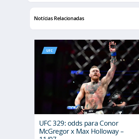
Notícias Relacionadas
UFC
UFC 329: odds para Conor
McGregor x Max Holloway –
11/07