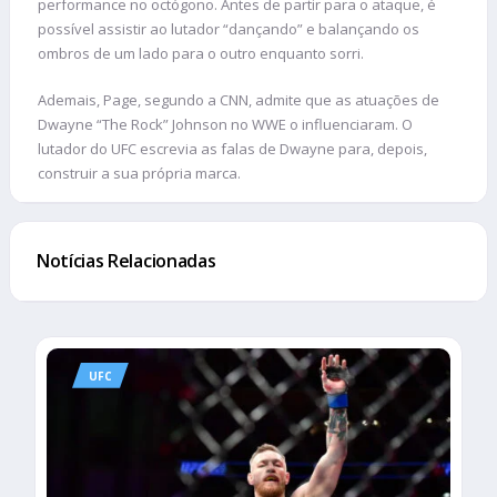
performance no octógono. Antes de partir para o ataque, é
possível assistir ao lutador “dançando” e balançando os
ombros de um lado para o outro enquanto sorri.
Ademais, Page, segundo a CNN, admite que as atuações de
Dwayne “The Rock” Johnson no WWE o influenciaram. O
lutador do UFC escrevia as falas de Dwayne para, depois,
construir a sua própria marca.
Notícias Relacionadas
UFC