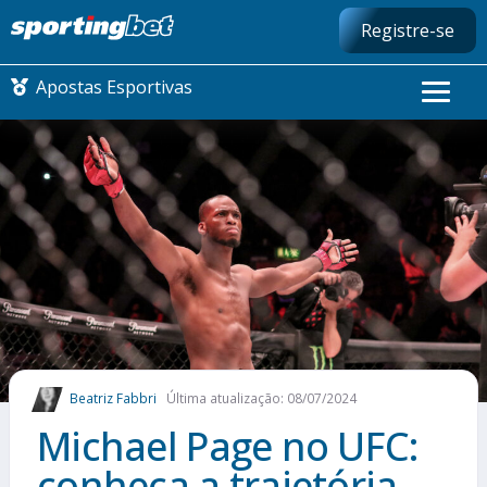
Registre-se
Apostas Esportivas
CONMEBOL LIBERTADORES
FUTEBOL NACIONAL
FUTEBOL INTERNACIONAL
COMO APOSTAR
Beatriz Fabbri
Última atualização: 08/07/2024
MAIS ESPORTES
Michael Page no UFC:
conheça a trajetória