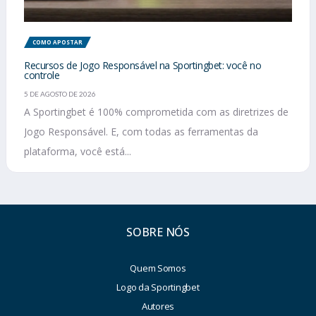
COMO APOSTAR
Recursos de Jogo Responsável na Sportingbet: você no
controle
5 DE AGOSTO DE 2026
A Sportingbet é 100% comprometida com as diretrizes de
Jogo Responsável. E, com todas as ferramentas da
plataforma, você está...
SOBRE NÓS
Quem Somos
Logo da Sportingbet
Autores