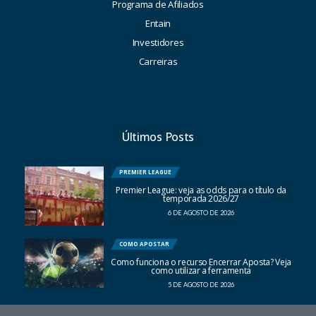
Programa de Afiliados
Entain
Investidores
Carreiras
Últimos Posts
PREMIER LEAGUE
Premier League: veja as odds para o título da
temporada 2026/27
6 DE AGOSTO DE 2026
COMO APOSTAR
Como funciona o recurso Encerrar Aposta? Veja
como utilizar a ferramenta
5 DE AGOSTO DE 2026