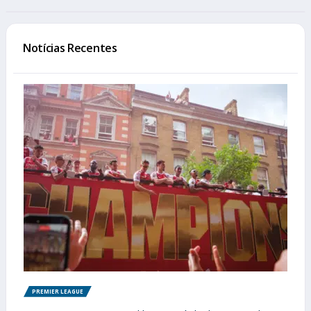
Notícias Recentes
PREMIER LEAGUE