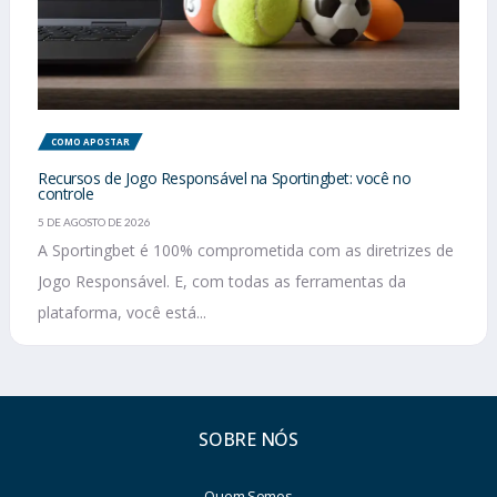
COMO APOSTAR
Recursos de Jogo Responsável na Sportingbet: você no
controle
5 DE AGOSTO DE 2026
A Sportingbet é 100% comprometida com as diretrizes de
Jogo Responsável. E, com todas as ferramentas da
plataforma, você está...
SOBRE NÓS
Quem Somos