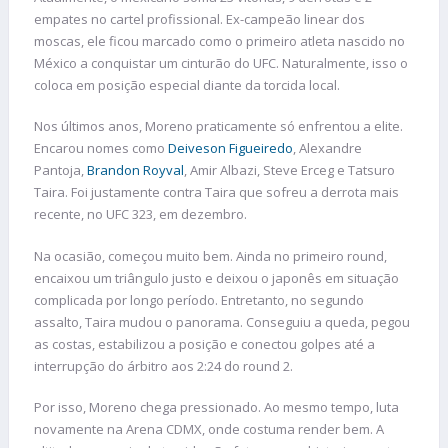
empates no cartel profissional. Ex-campeão linear dos
moscas, ele ficou marcado como o primeiro atleta nascido no
México a conquistar um cinturão do UFC. Naturalmente, isso o
coloca em posição especial diante da torcida local.
Nos últimos anos, Moreno praticamente só enfrentou a elite.
Encarou nomes como
Deiveson Figueiredo
, Alexandre
Pantoja,
Brandon Royval
, Amir Albazi, Steve Erceg e Tatsuro
Taira. Foi justamente contra Taira que sofreu a derrota mais
recente, no UFC 323, em dezembro.
Na ocasião, começou muito bem. Ainda no primeiro round,
encaixou um triângulo justo e deixou o japonês em situação
complicada por longo período. Entretanto, no segundo
assalto, Taira mudou o panorama. Conseguiu a queda, pegou
as costas, estabilizou a posição e conectou golpes até a
interrupção do árbitro aos 2:24 do round 2.
Por isso, Moreno chega pressionado. Ao mesmo tempo, luta
novamente na Arena CDMX, onde costuma render bem. A