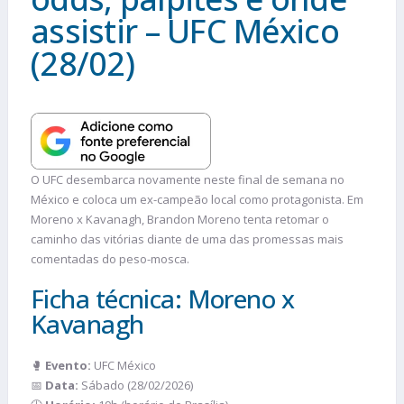
assistir – UFC México
(28/02)
O UFC desembarca novamente neste final de semana no
México e coloca um ex-campeão local como protagonista. Em
Moreno x Kavanagh, Brandon Moreno tenta retomar o
caminho das vitórias diante de uma das promessas mais
comentadas do peso-mosca.
Ficha técnica: Moreno x
Kavanagh
🥊
Evento:
UFC México
📅
Data:
Sábado (28/02/2026)