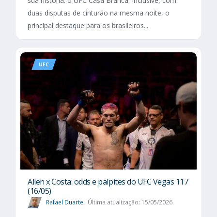
sua história: o UFC Casa Branca. Inclusive, com
duas disputas de cinturão na mesma noite, o
principal destaque para os brasileiros...
UFC
Allen x Costa: odds e palpites do UFC Vegas 117
(16/05)
Rafael Duarte
Última atualização: 15/05/2026