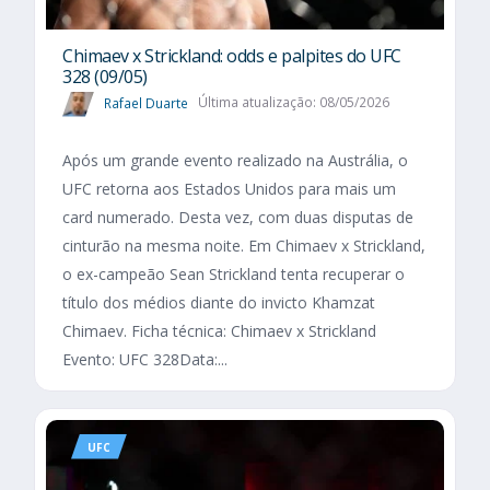
Chimaev x Strickland: odds e palpites do UFC
328 (09/05)
Rafael Duarte
Última atualização: 08/05/2026
Após um grande evento realizado na Austrália, o
UFC retorna aos Estados Unidos para mais um
card numerado. Desta vez, com duas disputas de
cinturão na mesma noite. Em Chimaev x Strickland,
o ex-campeão Sean Strickland tenta recuperar o
título dos médios diante do invicto Khamzat
Chimaev. Ficha técnica: Chimaev x Strickland
Evento: UFC 328Data:...
UFC