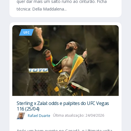
quer dar mais um salto rumo ao cinturão. Ficha
técnica: Della Maddalena...
UFC
Sterling x Zalal: odds e palpites do UFC Vegas
116 (25/04)
Rafael Duarte
Última atualização: 24/04/2026
Após um bom evento no Canadá, o Ultimate volta