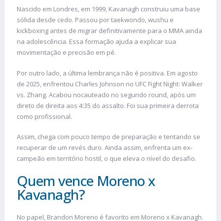
Nascido em Londres, em 1999, Kavanagh construiu uma base
sólida desde cedo. Passou por taekwondo, wushu e
kickboxing antes de migrar definitivamente para o MMA ainda
na adolescência. Essa formação ajuda a explicar sua
movimentação e precisão em pé.
Por outro lado, a última lembrança não é positiva. Em agosto
de 2025, enfrentou Charles Johnson no UFC Fight Night: Walker
vs. Zhang. Acabou nocauteado no segundo round, após um
direto de direita aos 4:35 do assalto. Foi sua primeira derrota
como profissional.
Assim, chega com pouco tempo de preparação e tentando se
recuperar de um revés duro. Ainda assim, enfrenta um ex-
campeão em território hostil, o que eleva o nível do desafio.
Quem vence Moreno x
Kavanagh?
No papel, Brandon Moreno é favorito em Moreno x Kavanagh.