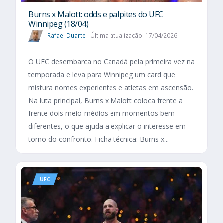
Burns x Malott: odds e palpites do UFC
Winnipeg (18/04)
Rafael Duarte
Última atualização: 17/04/2026
O UFC desembarca no Canadá pela primeira vez na
temporada e leva para Winnipeg um card que
mistura nomes experientes e atletas em ascensão.
Na luta principal, Burns x Malott coloca frente a
frente dois meio-médios em momentos bem
diferentes, o que ajuda a explicar o interesse em
torno do confronto. Ficha técnica: Burns x...
UFC