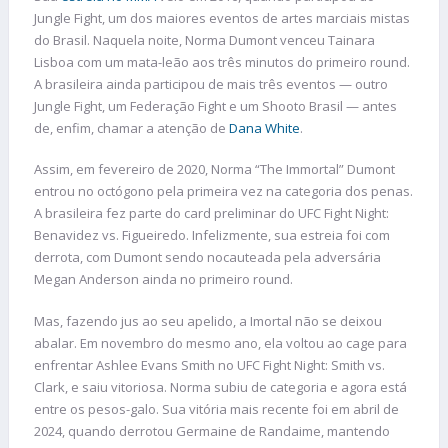
Jungle Fight, um dos maiores eventos de artes marciais mistas
do Brasil. Naquela noite, Norma Dumont venceu Tainara
Lisboa com um mata-leão aos três minutos do primeiro round.
A brasileira ainda participou de mais três eventos — outro
Jungle Fight, um Federação Fight e um Shooto Brasil — antes
de, enfim, chamar a atenção de
Dana White
.
Assim, em fevereiro de 2020, Norma “The Immortal” Dumont
entrou no octógono pela primeira vez na categoria dos penas.
A brasileira fez parte do card preliminar do UFC Fight Night:
Benavidez vs. Figueiredo. Infelizmente, sua estreia foi com
derrota, com Dumont sendo nocauteada pela adversária
Megan Anderson ainda no primeiro round.
Mas, fazendo jus ao seu apelido, a Imortal não se deixou
abalar. Em novembro do mesmo ano, ela voltou ao cage para
enfrentar Ashlee Evans Smith no UFC Fight Night: Smith vs.
Clark, e saiu vitoriosa. Norma subiu de categoria e agora está
entre os pesos-galo. Sua vitória mais recente foi em abril de
2024, quando derrotou Germaine de Randaime, mantendo