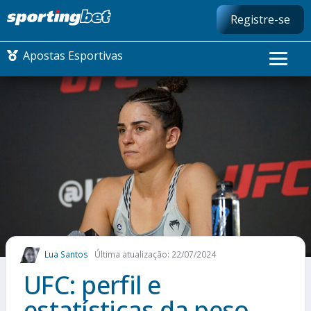
Registre-se
Apostas Esportivas
CONMEBOL LIBERTADORES
FUTEBOL NACIONAL
FUTEBOL INTERNACIONAL
COMO APOSTAR
Lua Santos
Última atualização: 22/07/2024
MAIS ESPORTES
UFC: perfil e
estatísticas da peso-