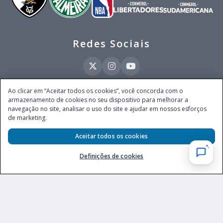
Redes Sociais
Ao clicar em “Aceitar todos os cookies”, você concorda com o
armazenamento de cookies no seu dispositivo para melhorar a
Este site é operado pela Ventmear Brasil LTDA (CNPJ 52.868.380/0001-84), com
navegação no site, analisar o uso do site e ajudar em nossos esforços
endereço na Avenida Brigadeiro Faria Lima, nº 4.055, 3º andar, Itaim Bibi, no
de marketing.
Município de São Paulo, Estado de São Paulo, CEP 04538-133, Brasil - empresa
autorizada a operar apostas de quota fixa em todo território nacional pela
Secretaria de Prêmios e Apostas do Ministério da Fazenda, conforme Portaria nº
Aceitar todos os cookies
247, de 07.02.2025, publicada no DOU em 11.2.2025.
Definições de cookies