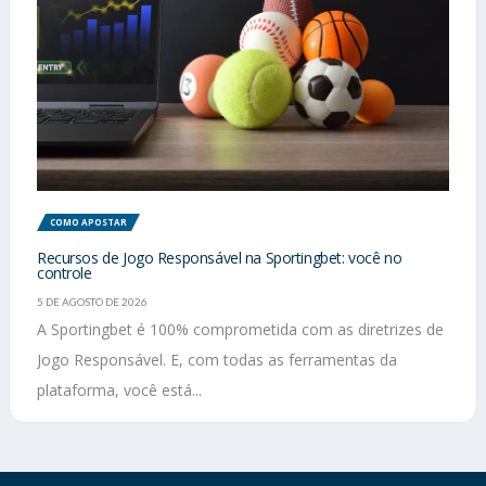
COMO APOSTAR
Recursos de Jogo Responsável na Sportingbet: você no
controle
5 DE AGOSTO DE 2026
A Sportingbet é 100% comprometida com as diretrizes de
Jogo Responsável. E, com todas as ferramentas da
plataforma, você está...