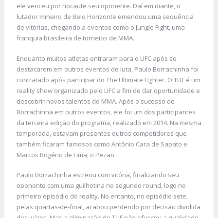
ele venceu por nocaute seu oponente. Daí em diante, o
lutador mineiro de Belo Horizonte emendou uma sequência
de vitórias, chegando a eventos como o Jungle Fight, uma
franquia brasileira de torneios de MMA.
Enquanto muitos atletas entraram para o UFC após se
destacarem em outros eventos de luta, Paulo Borrachinha foi
contratado após participar do The Ultimate Fighter. O TUF é um
reality show organizado pelo UFC a fim de dar oportunidade e
descobrir novos talentos do MMA. Após o sucesso de
Borrachinha em outros eventos, ele foi um dos participantes
da terceira edição do programa, realizado em 2014. Na mesma
temporada, estavam presentes outros competidores que
também ficaram famosos como Antônio Cara de Sapato e
Marcos Rogério de Lima, o Pezão.
Paulo Borrachinha estreou com vitória, finalizando seu
oponente com uma guilhotina no segundo round, logo no
primeiro episódio do reality. No entanto, no episódio sete,
pelas quartas-de-final, acabou perdendo por decisão dividida
dos juízes. Mas a eliminação do TUF não ofuscou a qualidade