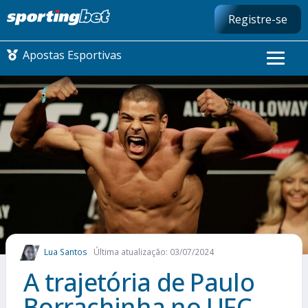
Registre-se
Apostas Esportivas
CONMEBOL LIBERTADORES
FUTEBOL NACIONAL
FUTEBOL INTERNACIONAL
COMO APOSTAR
Lua Santos
Última atualização: 03/07/2024
MAIS ESPORTES
A trajetória de Paulo
Borrachinha no UFC,