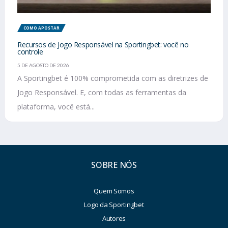
COMO APOSTAR
Recursos de Jogo Responsável na Sportingbet: você no
controle
5 DE AGOSTO DE 2026
A Sportingbet é 100% comprometida com as diretrizes de
Jogo Responsável. E, com todas as ferramentas da
plataforma, você está...
SOBRE NÓS
Quem Somos
Logo da Sportingbet
Autores