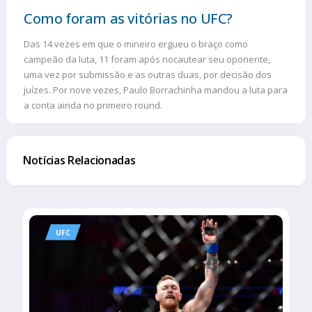
Como foram as vitórias no UFC?
Das 14 vezes em que o mineiro ergueu o braço como
campeão da luta, 11 foram após nocautear seu oponente,
uma vez por submissão e as outras duas, por decisão dos
juízes. Por nove vezes, Paulo Borrachinha mandou a luta para
a conta ainda no primeiro round.
Notícias Relacionadas
UFC