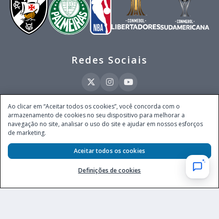
Redes Sociais
Ao clicar em “Aceitar todos os cookies”, você concorda com o
armazenamento de cookies no seu dispositivo para melhorar a
Este site é operado pela Ventmear Brasil LTDA (CNPJ 52.868.380/0001-84), com
navegação no site, analisar o uso do site e ajudar em nossos esforços
endereço na Avenida Brigadeiro Faria Lima, nº 4.055, 3º andar, Itaim Bibi, no
de marketing.
Município de São Paulo, Estado de São Paulo, CEP 04538-133, Brasil - empresa
autorizada a operar apostas de quota fixa em todo território nacional pela
Secretaria de Prêmios e Apostas do Ministério da Fazenda, conforme Portaria nº
Aceitar todos os cookies
247, de 07.02.2025, publicada no DOU em 11.2.2025.
Definições de cookies