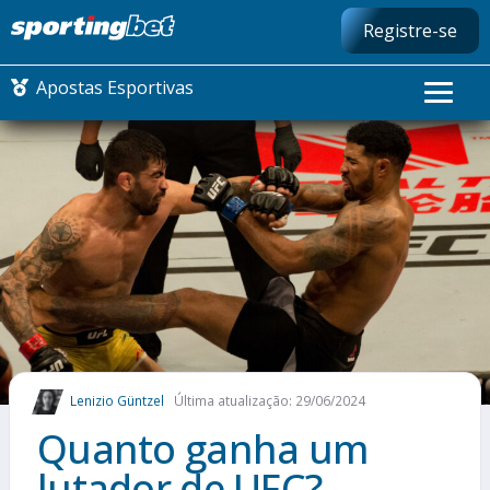
Registre-se
Apostas Esportivas
CONMEBOL LIBERTADORES
FUTEBOL NACIONAL
FUTEBOL INTERNACIONAL
COMO APOSTAR
Lenizio Güntzel
Última atualização: 29/06/2024
MAIS ESPORTES
Quanto ganha um
lutador de UFC?