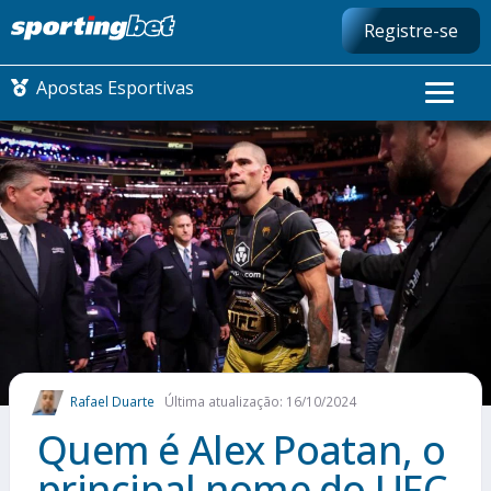
Registre-se
Apostas Esportivas
CONMEBOL LIBERTADORES
FUTEBOL NACIONAL
FUTEBOL INTERNACIONAL
COMO APOSTAR
Rafael Duarte
Última atualização: 16/10/2024
MAIS ESPORTES
Quem é Alex Poatan, o
principal nome do UFC