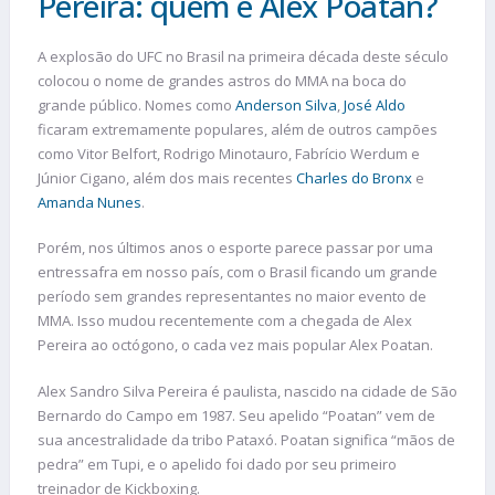
Pereira: quem é Alex Poatan?
A explosão do UFC no Brasil na primeira década deste século
colocou o nome de grandes astros do MMA na boca do
grande público. Nomes como
Anderson Silva
,
José Aldo
ficaram extremamente populares, além de outros campões
como Vitor Belfort, Rodrigo Minotauro, Fabrício Werdum e
Júnior Cigano, além dos mais recentes
Charles do Bronx
e
Amanda Nunes
.
Porém, nos últimos anos o esporte parece passar por uma
entressafra em nosso país, com o Brasil ficando um grande
período sem grandes representantes no maior evento de
MMA. Isso mudou recentemente com a chegada de Alex
Pereira ao octógono, o cada vez mais popular Alex Poatan.
Alex Sandro Silva Pereira é paulista, nascido na cidade de São
Bernardo do Campo em 1987. Seu apelido “Poatan” vem de
sua ancestralidade da tribo Pataxó. Poatan significa “mãos de
pedra” em Tupi, e o apelido foi dado por seu primeiro
treinador de Kickboxing.