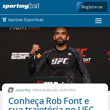
Registre-se
Apostas Esportivas
CONMEBOL LIBERTADORES
FUTEBOL NACIONAL
FUTEBOL INTERNACIONAL
COMO APOSTAR
Lucas Eloy
Última atualização: 22/07/2024
MAIS ESPORTES
Conheça Rob Font e
sua trajetória no UFC