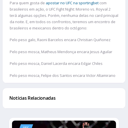
Para quem gosta de
apostar no UFC na sportingbet
com
brasileiros em ação, o UFC Fight Night: Moreno vs. Royval 2
terá algumas opções. Porém, nenhuma delas no card principal
da noite. E, em todos os confrontos, teremos um encontro de
brasileiros e mexicanos dentro do octógono:
Pelo peso galo, Raoni Barcelos encara Christian Quiñonez
Pelo peso mosca, Matheus Mendonça encara Jesus Aguilar
Pelo peso mosca, Daniel Lacerda encara Edgar Chiles
Pelo peso mosca, Felipe dos Santos encara Victor Altamirano
Notícias Relacionadas
UFC