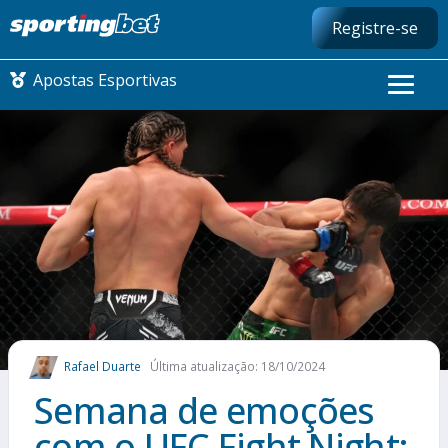
Registre-se
Apostas Esportivas
CONMEBOL LIBERTADORES
FUTEBOL NACIONAL
FUTEBOL INTERNACIONAL
COMO APOSTAR
Rafael Duarte
Última atualização: 18/10/2024
MAIS ESPORTES
Semana de emoções
com o UFC Fight Night: