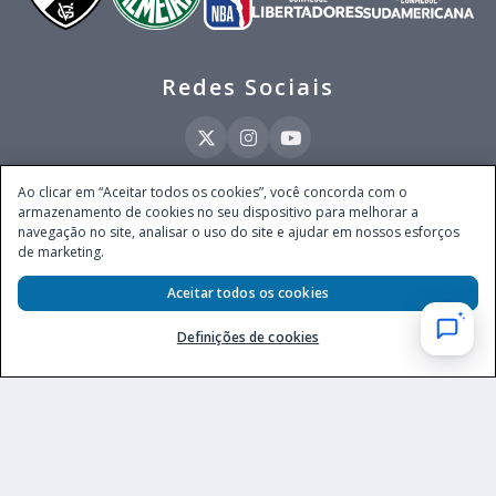
Redes Sociais
Ao clicar em “Aceitar todos os cookies”, você concorda com o
armazenamento de cookies no seu dispositivo para melhorar a
Este site é operado pela Ventmear Brasil LTDA (CNPJ 52.868.380/0001-84), com
navegação no site, analisar o uso do site e ajudar em nossos esforços
endereço na Avenida Brigadeiro Faria Lima, nº 4.055, 3º andar, Itaim Bibi, no
de marketing.
Município de São Paulo, Estado de São Paulo, CEP 04538-133, Brasil - empresa
autorizada a operar apostas de quota fixa em todo território nacional pela
Aceitar todos os cookies
Secretaria de Prêmios e Apostas do Ministério da Fazenda, conforme Portaria nº
247, de 07.02.2025, publicada no DOU em 11.2.2025.
Definições de cookies