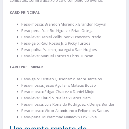
combates. Confira abaixo o card completo do evento:
CARD PRINCIPAL
Peso-mosca: Brandon Moreno x Brandon Royval
Peso-pena: Yair Rodriguez x Brian Ortega
Peso-leve: Daniel Zellhuber x Francisco Prado
Peso-galo: Raul Rosas Jr. x Ricky Turcios
Peso-palha: Yazmin Jauregui x Sam Hughes
Peso-leve: Manuel Torres x Chris Duncan
CARD PRELIMINAR
Peso-galo: Cristian Quiñonez x Raoni Barcelos
Peso-mosca: Jesus Aguilar x Mateus Bocão
Peso-mosca: Edgar Chairez x Daniel Miojo
Peso-leve: Claudio Puelles x Fares Ziam
Peso-mosca: Luis Ronaldo Rodríguez x Denys Bondar
Peso-mosca: Victor Altamirano x Felipe dos Santos
Peso-pena: Muhammad Naimov x Erik Silva
Um evento repleto de