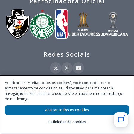
Patrocinadora Oficial
Redes Sociais
Ao clicar em “Aceitar todos os cookies”, você concorda com o
armazenamento de cookies no seu dispositivo para melhorar a
Este site é operado pela Ventmear Brasil LTDA (CNPJ 52.868.380/0001-84), com
navegação no site, analisar o uso do site e ajudar em nossos esforços
endereço na Avenida Brigadeiro Faria Lima, nº 4.055, 3º andar, Itaim Bibi, no
de marketing.
Município de São Paulo, Estado de São Paulo, CEP 04538-133, Brasil - empresa
autorizada a operar apostas de quota fixa em todo território nacional pela
Aceitar todos os cookies
Secretaria de Prêmios e Apostas do Ministério da Fazenda, conforme Portaria nº
247, de 07.02.2025, publicada no DOU em 11.2.2025.
Definições de cookies