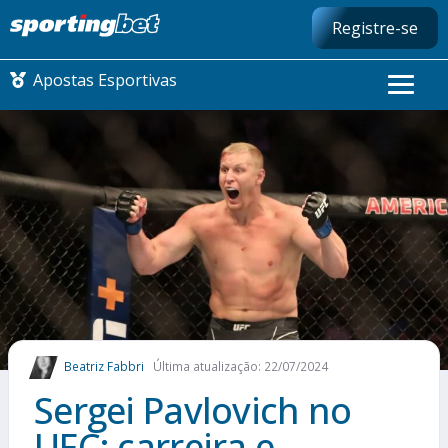
Registre-se
Apostas Esportivas
CONMEBOL LIBERTADORES
FUTEBOL NACIONAL
FUTEBOL INTERNACIONAL
COMO APOSTAR
Beatriz Fabbri
Última atualização: 22/07/2024
MAIS ESPORTES
Sergei Pavlovich no
UFC: carreira e