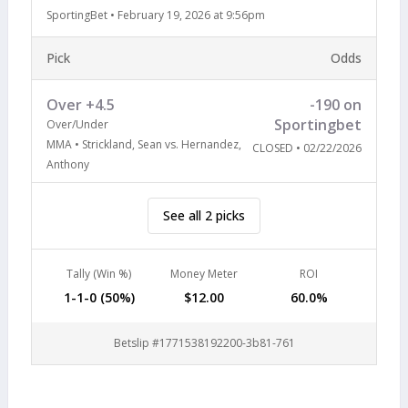
SportingBet
•
February 19, 2026 at 9:56pm
Pick
Odds
Over +4.5
-190 on
Sportingbet
Over/Under
MMA • Strickland, Sean vs. Hernandez,
CLOSED • 02/22/2026
Anthony
See all 2 picks
Tally (Win %)
Money Meter
ROI
1-1-0 (50%)
$12.00
60.0%
Betslip #1771538192200-3b81-761