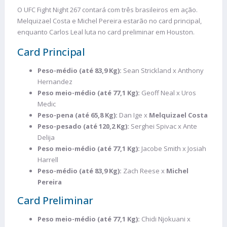
O UFC Fight Night 267 contará com três brasileiros em ação.
Melquizael Costa e Michel Pereira estarão no card principal,
enquanto Carlos Leal luta no card preliminar em Houston.
Card Principal
Peso-médio (até 83,9 Kg):
Sean Strickland x Anthony
Hernandez
Peso meio-médio (até 77,1 Kg):
Geoff Neal x Uros
Medic
Peso-pena (até 65,8 Kg):
Dan Ige x
Melquizael Costa
Peso-pesado (até 120,2 Kg):
Serghei Spivac x Ante
Delija
Peso meio-médio (até 77,1 Kg):
Jacobe Smith x Josiah
Harrell
Peso-médio (até 83,9 Kg):
Zach Reese x
Michel
Pereira
Card Preliminar
Peso meio-médio (até 77,1 Kg):
Chidi Njokuani x