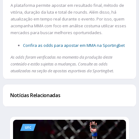
A plataforma permite apostar em resultado final, método de
vitória, duração da luta e total de rounds. Além disso, há
atualização em tempo real durante o evento. Por isso, quem
acompanha MMA com foco em análise costuma utilizar esses
mercados para buscar melhores oportunidades.
Confira as odds para apostar em MMA na Sportingbet
As odds foram verificadas no momento da produção deste
conteúdo e estão sujeitas a mudanças. Consulte as odds
atualizadas na seção de apostas esportivas da Sportingbet.
Notícias Relacionadas
UFC