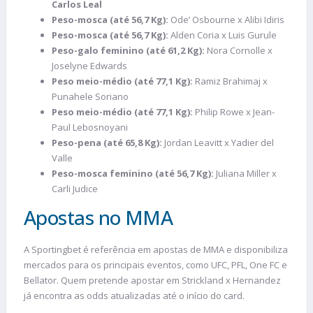
Carlos Leal
Peso-mosca (até 56,7 Kg):
Ode’ Osbourne x Alibi Idiris
Peso-mosca (até 56,7 Kg):
Alden Coria x Luis Gurule
Peso-galo feminino (até 61,2 Kg):
Nora Cornolle x
Joselyne Edwards
Peso meio-médio (até 77,1 Kg):
Ramiz Brahimaj x
Punahele Soriano
Peso meio-médio (até 77,1 Kg):
Philip Rowe x Jean-
Paul Lebosnoyani
Peso-pena (até 65,8 Kg):
Jordan Leavitt x Yadier del
Valle
Peso-mosca feminino (até 56,7 Kg):
Juliana Miller x
Carli Judice
Apostas no MMA
A Sportingbet é referência em apostas de MMA e disponibiliza
mercados para os principais eventos, como UFC, PFL, One FC e
Bellator. Quem pretende apostar em Strickland x Hernandez
já encontra as odds atualizadas até o início do card.