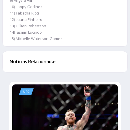
9) Angela Hill
10) Loopy Godinez
11) Tabatha Ricci
12) Luana Pinheiro
13) Gillian Robertson
14) Iasmin Lucindo
15) Michelle Waterson-Gomez
Notícias Relacionadas
UFC