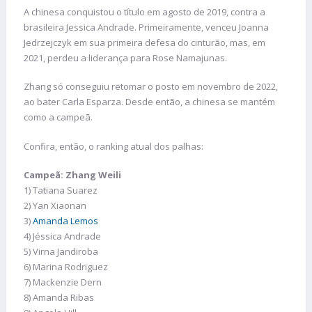
A chinesa conquistou o título em agosto de 2019, contra a
brasileira Jessica Andrade. Primeiramente, venceu Joanna
Jedrzejczyk em sua primeira defesa do cinturão, mas, em
2021, perdeu a liderança para Rose Namajunas.
Zhang só conseguiu retomar o posto em novembro de 2022,
ao bater Carla Esparza. Desde então, a chinesa se mantém
como a campeã.
Confira, então, o ranking atual dos palhas:
Campeã: Zhang Weili
1) Tatiana Suarez
2) Yan Xiaonan
3)
Amanda Lemos
4) Jéssica Andrade
5) Virna Jandiroba
6) Marina Rodriguez
7) Mackenzie Dern
8) Amanda Ribas