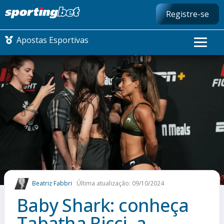
Registre-se
Apostas Esportivas
CONMEBOL LIBERTADORES
FUTEBOL NACIONAL
FUTEBOL INTERNACIONAL
COMO APOSTAR
Beatriz Fabbri
Última atualização: 09/10/2024
MAIS ESPORTES
Baby Shark: conheça
Tabatha Ricci, a