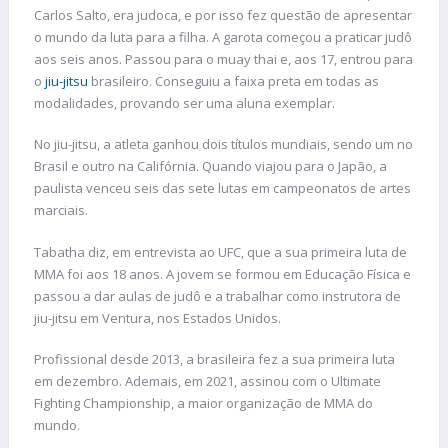
Carlos Salto, era judoca, e por isso fez questão de apresentar
o mundo da luta para a filha. A garota começou a praticar judô
aos seis anos. Passou para o muay thai e, aos 17, entrou para
o
jiu-jitsu
brasileiro. Conseguiu a faixa preta em todas as
modalidades, provando ser uma aluna exemplar.
No jiu-jitsu, a atleta ganhou dois títulos mundiais, sendo um no
Brasil e outro na Califórnia. Quando viajou para o Japão, a
paulista venceu seis das sete lutas em campeonatos de artes
marciais.
Tabatha diz, em entrevista ao UFC, que a sua primeira luta de
MMA foi aos 18 anos. A jovem se formou em Educação Física e
passou a dar aulas de judô e a trabalhar como instrutora de
jiu-jitsu em Ventura, nos Estados Unidos.
Profissional desde 2013, a brasileira fez a sua primeira luta
em dezembro. Ademais, em 2021, assinou com o Ultimate
Fighting Championship, a maior organização de MMA do
mundo.